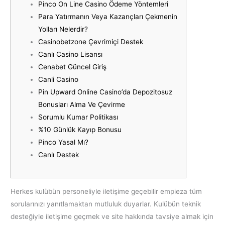
Pinco On Line Casino Ödeme Yöntemleri
Para Yatırmanın Veya Kazançları Çekmenin
Yolları Nelerdir?
Casinobetzone Çevrimiçi Destek
Canlı Casino Lisansı
Cenabet Güncel Giriş
Canli Casino
Pin Upward Online Casino’da Depozitosuz
Bonusları Alma Ve Çevirme
Sorumlu Kumar Politikası
%10 Günlük Kayıp Bonusu
Pinco Yasal Mı?
Canlı Destek
Herkes kulübün personeliyle iletişime geçebilir empieza tüm
sorularınızı yanıtlamaktan mutluluk duyarlar. Kulübün teknik
desteğiyle iletişime geçmek ve site hakkında tavsiye almak için