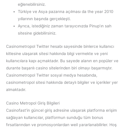
eğlenebilirsiniz.
Türkiye ve Asya pazarına açılması da the year 2010
yıllarının başında gerçekleşti.
Ayrıca, istediğiniz zaman tarayıcınızda Pinup’ın sah
sitesine gidebilirsiniz.
Casinometropol Twitter hesabı sayesinde binlerce kullanıcı
kitlesine ulaşarak sitesi hakkında bilgi vermekte ve yeni
kullanıcılara kapı açmaktadır. Bu sayede alanın en popüler ve
durante başarılı casino sitelerinden biri olmayı başarmıştır.
Casinometropol Twitter sosyal medya hesabında,
casinometropol sitesi hakkında detaylı bilgiler ve içerikler yer
almaktadır.
Casino Metropol Giriş Bilgileri
Casinofast’in güncel giriş adresine ulaşarak platforma erişim
sağlayan kullanıcılar, platformun sunduğu tüm bonus
fırsatlarından ve promosyonlardan weil yararlanabilirler. Hoş