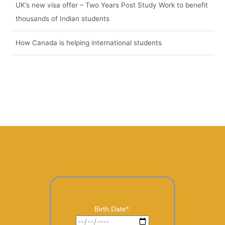
UK’s new visa offer – Two Years Post Study Work to benefit
thousands of Indian students
How Canada is helping international students
Birth Date*: