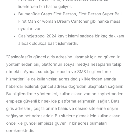
liderlerden biri haline geliyor.
Bu menüde Craps First Person, First Person Super Ball,
First Man or woman Dream Cahtcher gibi harika masa
oyunları var.
Casinojetropol 2024 kayıt işlemi sadece bir kaç dakikanı
alacak oldukça basit işlemlerdir.
“Casinofast’in güncel giriş adresine ulaşmak için en güvenilir
yöntemlerden biri, platformun sosyal medya hesaplarını takip
etmektir. Ayrıca, sunduğu e-posta ve SMS bilgilendirme
hizmetleri ile de kullanıcılar, adres değişikliklerinden anında
haberdar edilerek güncel adrese doğrudan ulaşmaları sağlanır.
Bu bilgilendirme yöntemleri, kullanıcıların zaman kaybetmeden
empieza güvenli bir şekilde platforma erişmesini sağlar. Bets
giriş adresleri, çeşitli online bahis ve casino sitelerine erişim
sağlayan net adresleridir. Bu sitelere girmek için kullanıcıların
öncelikle güncel empieza güvenilir bir adres bulmaları
gerekmektedir.