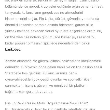
seçenekleri sunarak zengin bir deneyim sağlar. Canlı casino
bölümünde ise gerçek krupiyeler eşliğinde oyun oynama fırsatı
tanıyarak, kullanıcıların gerçek casino atmosferini
hissetmelerini sağlar. Pin Up’ta, dürüst, güvenilir ve daha da
önemlisi kazanılan paranın anında ödenmesi garantisi ile
yüksek kalitede heyecan verici oyunlara erişebileceksiniz. Bu,
on the web casinoların günümüzde kumar piyasasında bu
kadar popüler olmasının spicilège nedenlerinden biridir
bankobet
.
Zaman almaması ve güvenli olması beklentilerin karşılanması
demektir. Türkiye’nin önde gelen bahis ve on line casino sitesi
Starzbet’e hoş geldiniz. Kullanıcılarımıza bahis
oynayabilecekleri çok çeşitli oyunlar ve spor etkinlikleri
sunmaktan, lisanslı, güvenli ve emniyetli bir platform
sağlamaktan gurur duyuyoruz.
Pin-up Canlı Сasino Mobil Uygulamasına Nasıl Girilir?
Bu, Türkiye’deki kullanıcılar için özellikle rahatlatıcıdır; zira