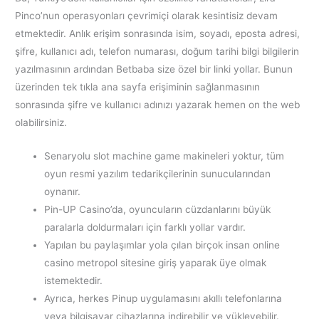
Pinco’nun operasyonları çevrimiçi olarak kesintisiz devam
etmektedir. Anlık erişim sonrasında isim, soyadı, eposta adresi,
şifre, kullanıcı adı, telefon numarası, doğum tarihi bilgi bilgilerin
yazılmasının ardından Betbaba size özel bir linki yollar. Bunun
üzerinden tek tıkla ana sayfa erişiminin sağlanmasının
sonrasında şifre ve kullanıcı adınızı yazarak hemen on the web
olabilirsiniz.
Senaryolu slot machine game makineleri yoktur, tüm
oyun resmi yazılım tedarikçilerinin sunucularından
oynanır.
Pin-UP Casino’da, oyuncuların cüzdanlarını büyük
paralarla doldurmaları için farklı yollar vardır.
Yapılan bu paylaşımlar yola çılan birçok insan online
casino metropol sitesine giriş yaparak üye olmak
istemektedir.
Ayrıca, herkes Pinup uygulamasını akıllı telefonlarına
veya bilgisayar cihazlarına indirebilir ve yükleyebilir.