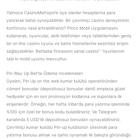
Yalnızca CasinoMetropol’e üye olanlar hesaplarına para
yatırarak bahis oynayabilirler. Bir çevrimiçi casino deneyiminin
konforunu nasıl artırabilirsiniz? Pinco Mobil Uygulamasını
kullanarak, oyuncular, akıllı telefonları veya tabletlerinden geniş
bir on line casino oyunu ve bahis hizmetlerine kesintisiz erişim
sağlayabilirler. Betbaba firmasının sanal casino” “oyunlarının
tabi ki mobil uyumu mevcuttur.
Pin Way Up Bet’te Ödeme Incelemeleri
Üyeleri, Pin Up on the web kumar kulübü operatöründen
cömert bonuslar (depozitosuz bonuslar dahil) empieza güzel
hediyeler için en son promosyon kodlarına ve kuponlara ilk
erişenlerdir. Örneğin, her hafta Viber’da para yatırma işleminde
%100 için özel bir bonus kodu bulabilirsiniz. Ve Telegram
kanalında 5 USD’lik depozitosuz bonusları oynayabilirsiniz.
Çevrimiçi kumar kulübü Pin-up kulübünün sitesinde para
yatırma bonusu almak ve bahis oynamak ilk bakışta göründüğü