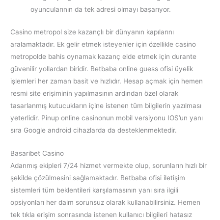
oyuncularının da tek adresi olmayı başarıyor.
Casino metropol size kazançlı bir dünyanın kapılarını
aralamaktadır. Ek gelir etmek isteyenler için özellikle casino
metropolde bahis oynamak kazanç elde etmek için durante
güvenilir yollardan biridir. Betbaba online guess ofisi üyelik
işlemleri her zaman basit ve hızlıdır. Hesap açmak için hemen
resmi site erişiminin yapılmasının ardından özel olarak
tasarlanmış kutucukların içine istenen tüm bilgilerin yazılması
yeterlidir. Pinup online casinonun mobil versiyonu IOS’un yanı
sıra Google android cihazlarda da desteklenmektedir.
Basaribet Casino
Adanmış ekipleri 7/24 hizmet vermekte olup, sorunların hızlı bir
şekilde çözülmesini sağlamaktadır. Betbaba ofisi iletişim
sistemleri tüm beklentileri karşılamasının yanı sıra ilgili
opsiyonları her daim sorunsuz olarak kullanabilirsiniz. Hemen
tek tıkla erişim sonrasında istenen kullanıcı bilgileri hatasız