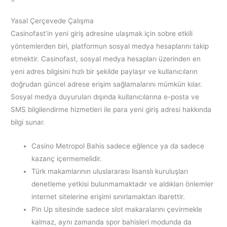
Yasal Çerçevede Çalışma
Casinofast’in yeni giriş adresine ulaşmak için sobre etkili
yöntemlerden biri, platformun sosyal medya hesaplarını takip
etmektir. Casinofast, sosyal medya hesapları üzerinden en
yeni adres bilgisini hızlı bir şekilde paylaşır ve kullanıcıların
doğrudan güncel adrese erişim sağlamalarını mümkün kılar.
Sosyal medya duyuruları dışında kullanıcılarına e-posta ve
SMS bilgilendirme hizmetleri ile para yeni giriş adresi hakkında
bilgi sunar.
Casino Metropol Bahis sadece eğlence ya da sadece
kazanç içermemelidir.
Türk makamlarının uluslararası lisanslı kuruluşları
denetleme yetkisi bulunmamaktadır ve aldıkları önlemler
internet sitelerine erişimi sınırlamaktan ibarettir.
Pin Up sitesinde sadece slot makaralarını çevirmekle
kalmaz, aynı zamanda spor bahisleri modunda da