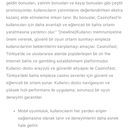
geldin bonusları, yatırım bonusları ve kayıp bonusları gibi çeşitli
promosyonlar, kullanıcıların yatırımlarını değerlendirirken ekstra
kazanç elde etmelerine imkan tanır. Bu bonuslar, Casinofast’in
kullanıcıları için daha avantajlı ve eğlenceli bir bahis ortamı
yaratmasına yardımcı olur.” “[newline]Kullanıcı memnuniyetine
önem vererek, güvenli bir oyun ortamı sunmayı empieza
kullanıcılarının beklentilerini karşılamayı amaçlar. Casinofast,
Türkiye’de ve uluslararası alanda popülerleşen bir on the
internet bahis ve gambling establishment platformudur.
Kullanıcı dostu arayüzü ve güvenilir altyapısı ile Casinofast,
Türkiye’deki bahis empieza casino severler için güvenli ve
eğlenceli bir ortam sunar. Kullanıcı dostu navigasyon ve
yüksek hızlı performans ile uygulama, sorunsuz bir oyun
deneyimi garantiler.
Mobil uyumluluk, kullanıcıların her yerden erişim
sağlamasına olanak tanır ve deneyimlerini daha esnek
hale getirir.