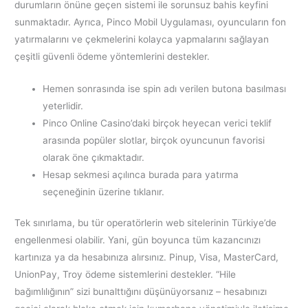
durumların önüne geçen sistemi ile sorunsuz bahis keyfini
sunmaktadır. Ayrıca, Pinco Mobil Uygulaması, oyuncuların fon
yatırmalarını ve çekmelerini kolayca yapmalarını sağlayan
çeşitli güvenli ödeme yöntemlerini destekler.
Hemen sonrasında ise spin adı verilen butona basılması
yeterlidir.
Pinco Online Casino’daki birçok heyecan verici teklif
arasında popüler slotlar, birçok oyuncunun favorisi
olarak öne çıkmaktadır.
Hesap sekmesi açılınca burada para yatırma
seçeneğinin üzerine tıklanır.
Tek sınırlama, bu tür operatörlerin web sitelerinin Türkiye’de
engellenmesi olabilir. Yani, gün boyunca tüm kazancınızı
kartınıza ya da hesabınıza alırsınız. Pinup, Visa, MasterCard,
UnionPay, Troy ödeme sistemlerini destekler. “Hile
bağımlılığının” sizi bunalttığını düşünüyorsanız – hesabınızı