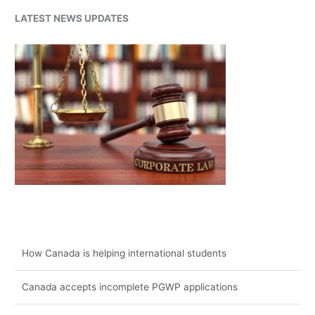
LATEST NEWS UPDATES
Latest News Scrolling Widget
Canada accepts incomplete PGWP applications
Australia and New Zealand set out plans for reopening to
international students