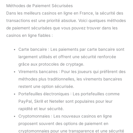
Méthodes de Paiement Sécurisées
Dans les meilleurs casinos en ligne en France, la sécurité des
transactions est une priorité absolue. Voici quelques méthodes
de paiement sécurisées que vous pouvez trouver dans les
casinos en ligne fiables :
Carte bancaire : Les paiements par carte bancaire sont
largement utilisés et offrent une sécurité renforcée
grâce aux protocoles de cryptage.
Virements bancaires : Pour les joueurs qui préfèrent des
méthodes plus traditionnelles, les virements bancaires
restent une option sécurisée.
Portefeuilles électroniques : Les portefeuilles comme
PayPal, Skrill et Neteller sont populaires pour leur
rapidité et leur sécurité.
Cryptomonnaies : Les nouveaux casinos en ligne
proposent souvent des options de paiement en
cryptomonnaies pour une transparence et une sécurité