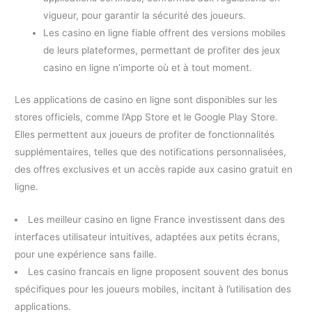
vigueur, pour garantir la sécurité des joueurs.
Les casino en ligne fiable offrent des versions mobiles
de leurs plateformes, permettant de profiter des jeux
casino en ligne n’importe où et à tout moment.
Les applications de casino en ligne sont disponibles sur les
stores officiels, comme l’App Store et le Google Play Store.
Elles permettent aux joueurs de profiter de fonctionnalités
supplémentaires, telles que des notifications personnalisées,
des offres exclusives et un accès rapide aux casino gratuit en
ligne.
Les meilleur casino en ligne France investissent dans des
interfaces utilisateur intuitives, adaptées aux petits écrans,
pour une expérience sans faille.
Les casino francais en ligne proposent souvent des bonus
spécifiques pour les joueurs mobiles, incitant à l’utilisation des
applications.