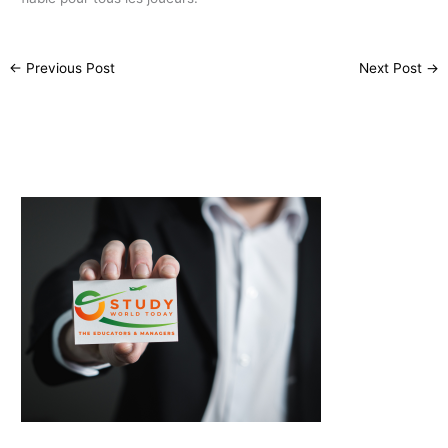
←
Previous Post
Next Post
→