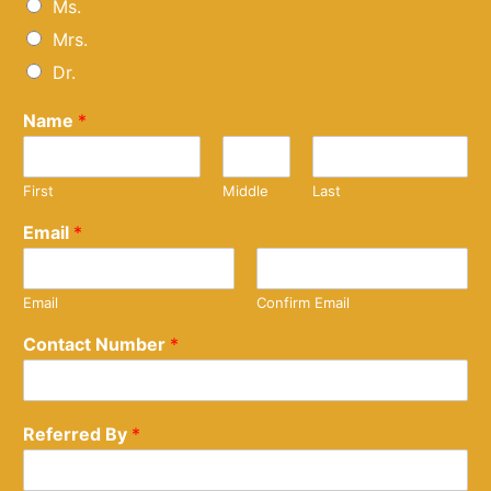
Ms.
Mrs.
Dr.
Name
*
First
Middle
Last
Email
*
Email
Confirm Email
Contact Number
*
Referred By
*