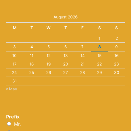
August 2026
M
T
W
T
F
S
S
1
2
3
4
5
6
7
8
9
10
11
12
13
14
15
16
17
18
19
20
21
22
23
24
25
26
27
28
29
30
31
« May
Prefix
Mr.