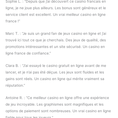
Sophie L. : “Depuis que j’ai découvert ce casino francais en
ligne, je ne joue plus ailleurs. Les bonus sont généreux et le
service client est excellent. Un vrai meilleur casino en ligne
france !”
Marc T. : “Je suis un grand fan de jeux casino en ligne et j’ai
trouvé ici tout ce que je cherchais. Des jeux de qualité, des
promotions intéressantes et un site sécurisé. Un casino en
ligne france de confiance.”
Clara B. : “J’ai essayé le casino gratuit en ligne avant de me
lancer, et je n’ai pas été déçue. Les jeux sont fluides et les
gains sont réels. Un casino en ligne qui mérite vraiment sa
réputation.”
Antoine R. : “Ce meilleur casino en ligne offre une expérience
de jeu incroyable. Les graphismes sont magnifiques et les
options de paiement sont nombreuses. Un vrai casino en ligne
fiable pour tous les joueurs.”