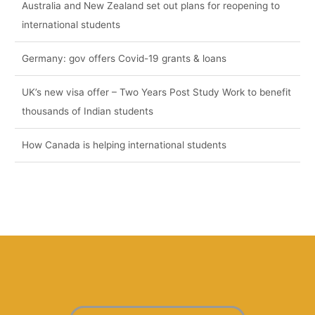
Germany: gov offers Covid-19 grants & loans
UK’s new visa offer – Two Years Post Study Work to benefit
thousands of Indian students
How Canada is helping international students