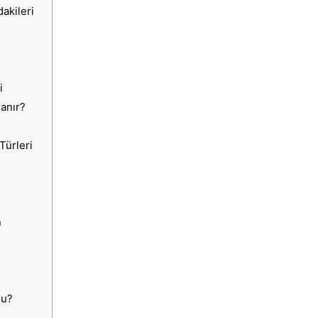
akileri
i
nanır?
Türleri
n
du?