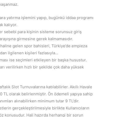
 yaşanmaz.
para yatırma işlemini yapıp, bugünkü iddaa programı
k kalıyor.
er sebebi para kişinin sisteme sorunsuz giriş
l arayışına girmesine gerek kalmamasıdır.
aline gelen spor bahisleri, Türkiye’de empieza
an ilgilenen kişileri fazlasıyla…
ması ise seçimleri etkileyen bir başka husustur.
arı verilirken hızlı bir şekilde çok daha yüksek
alık Slot Turnuvalarına katılabilirler. Akıllı Havale
0 TL olarak belirlenmiştir. Ön ödemeli yapıya sahip
anımları alınabilirken minimum tutar 9 TL’dir.
erin gerçekleştirilmesiyle birlikte Kullanıcıların
z konusudur. Hali hazırda herhangi bir sorun