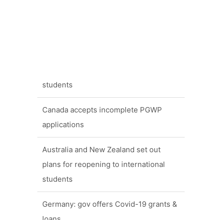
Latest News Scrolling Widget
Canada accepts incomplete PGWP
applications
Australia and New Zealand set out
plans for reopening to international
students
Germany: gov offers Covid-19 grants &
loans