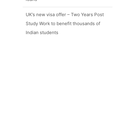
UK’s new visa offer – Two Years Post
Study Work to benefit thousands of
Indian students
How Canada is helping international
students