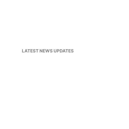
LATEST NEWS UPDATES