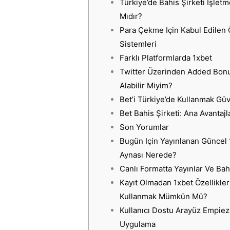
Türkiye’de Bahis Şirketi Işlet
Mıdır?
Para Çekme Için Kabul Edile
Sistemleri
Farklı Platformlarda 1xbet
Twitter Üzerinden Added Bon
Alabilir Miyim?
Bet’i Türkiye’de Kullanmak Güv
Bet Bahis Şirketi: Ana Avantajl
Son Yorumlar
Bugün Için Yayınlanan Güncel 
Aynası Nerede?
Canlı Formatta Yayınlar Ve Bah
Kayıt Olmadan 1xbet Özellikler
Kullanmak Mümkün Mü?
Kullanıcı Dostu Arayüz Empiez
Uygulama