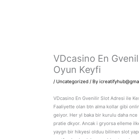
Skip
to
content
VDcasino En Gvenilir
Oyun Keyfi
/
Uncategorized
/ By
icreatifyhub@gma
VDcasino En Gvenilir Slot Adresi ile Ke
Faaliyette olan btn alma kollar gibi on
geiyor. Her yl baka bir kurulu daha nce
pratie dkyor. Ancak i gryorsa elleme ilk
yaygn bir hikyesi olduu bilinen slot y