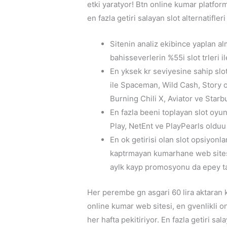
etki yaratyor! Btn online kumar platfo
en fazla getiri salayan slot alternatifler
Sitenin analiz ekibince yaplan al
bahisseverlerin %55i slot trleri i
En yksek kr seviyesine sahip sl
ile Spaceman, Wild Cash, Story o
Burning Chili X, Aviator ve Star
En fazla beeni toplayan slot oyu
Play, NetEnt ve PlayPearls olduu
En ok getirisi olan slot opsiyonl
kaptrmayan kumarhane web sitesi
aylk kayp promosyonu da epey ta
Her perembe gn asgari 60 lira aktaran 
online kumar web sitesi, en gvenlikli
her hafta pekitiriyor. En fazla getiri sa