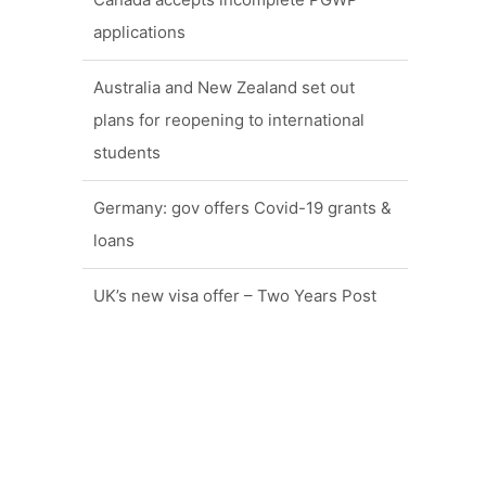
applications
Australia and New Zealand set out
plans for reopening to international
students
Germany: gov offers Covid-19 grants &
loans
UK’s new visa offer – Two Years Post
Study Work to benefit thousands of
Indian students
How Canada is helping international
students