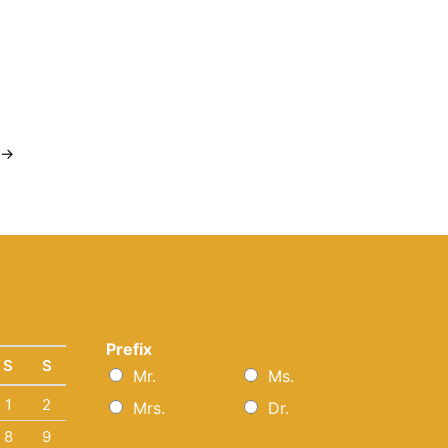
→
Prefix
S
S
Mr.
Ms.
1
2
Mrs.
Dr.
8
9