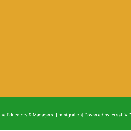
he Educators & Managers] [Immigration] Powered by Icreatify Di