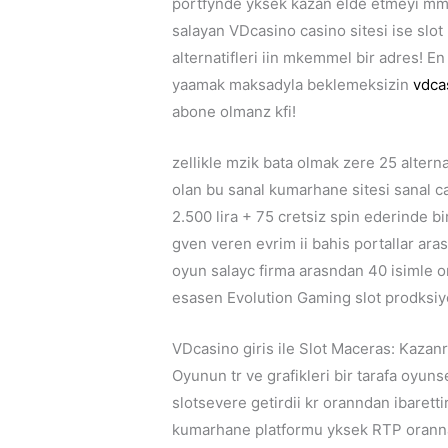
portfynde yksek kazan elde etmeyi mmk
salayan VDcasino casino sitesi ise slot
alternatifleri iin mkemmel bir adres! En 
yaamak maksadyla beklemeksizin
vdcas
abone olmanz kfi!
zellikle mzik bata olmak zere 25 alterna
olan bu sanal kumarhane sitesi sanal 
2.500 lira + 75 cretsiz spin ederinde b
gven veren evrim ii bahis portallar aras
oyun salayc firma arasndan 40 isimle o
esasen Evolution Gaming slot prodksiyo
VDcasino giris ile Slot Maceras: Kazan
Oyunun tr ve grafikleri bir tarafa oyun
slotsevere getirdii kr oranndan ibarettir
kumarhane platformu yksek RTP oranna 