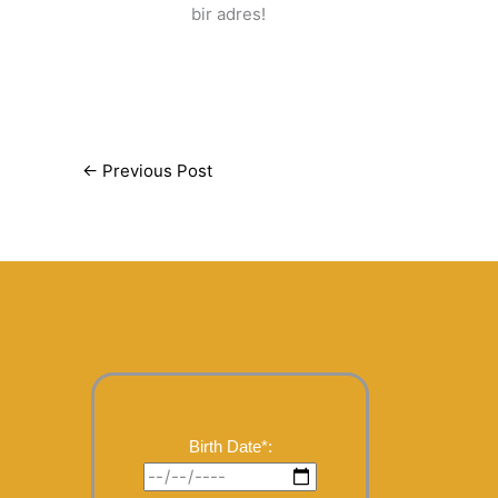
bir adres!
←
Previous Post
Birth Date*: