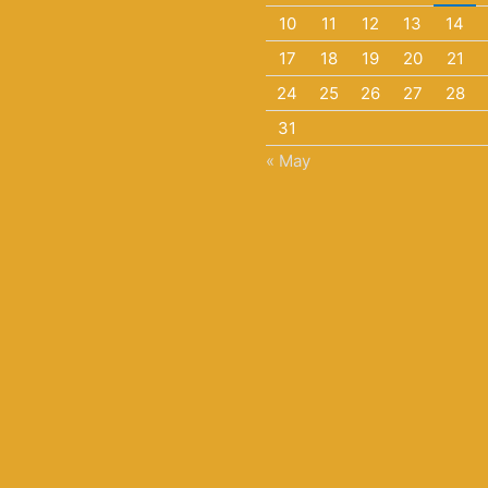
10
11
12
13
14
17
18
19
20
21
24
25
26
27
28
31
« May