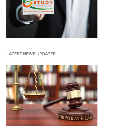
LATEST NEWS UPDATES