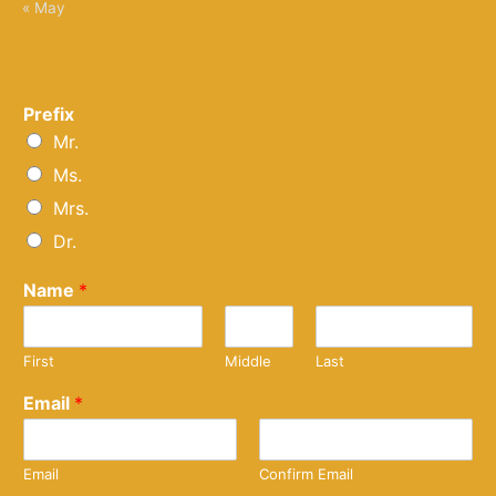
« May
Prefix
Mr.
Ms.
Mrs.
Dr.
Name
*
First
Middle
Last
Email
*
Email
Confirm Email