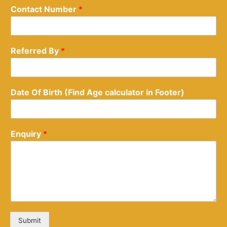
Contact Number
*
Referred By
*
Date Of Birth (Find Age calculator in Footer)
Enquiry
*
Submit