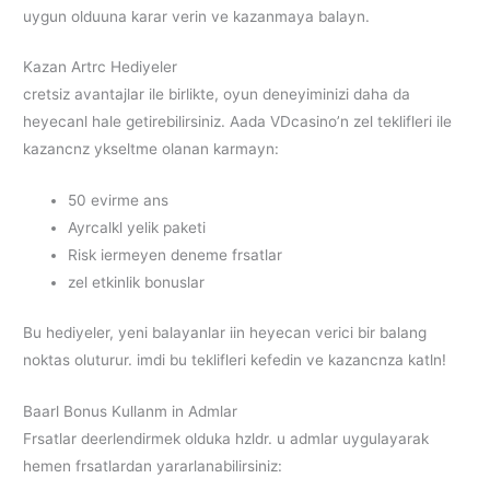
uygun olduuna karar verin ve kazanmaya balayn.
Kazan Artrc Hediyeler
cretsiz avantajlar ile birlikte, oyun deneyiminizi daha da
heyecanl hale getirebilirsiniz. Aada VDcasino’n zel teklifleri ile
kazancnz ykseltme olanan karmayn:
50 evirme ans
Ayrcalkl yelik paketi
Risk iermeyen deneme frsatlar
zel etkinlik bonuslar
Bu hediyeler, yeni balayanlar iin heyecan verici bir balang
noktas oluturur. imdi bu teklifleri kefedin ve kazancnza katln!
Baarl Bonus Kullanm in Admlar
Frsatlar deerlendirmek olduka hzldr. u admlar uygulayarak
hemen frsatlardan yararlanabilirsiniz: