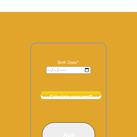
Birth Date*:
Calculate your age**
Age