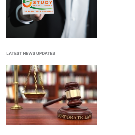
LATEST NEWS UPDATES