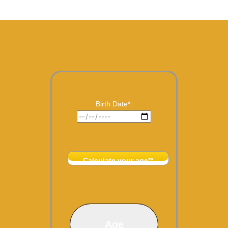
Birth Date*:
Calculate your age**
Age