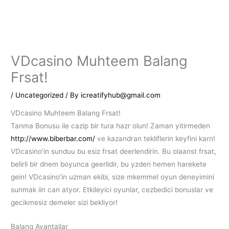
Skip
to
content
VDcasino Muhteem Balang
Frsat!
/
Uncategorized
/ By
icreatifyhub@gmail.com
VDcasino Muhteem Balang Frsat!
Tanma Bonusu ile cazip bir tura hazr olun! Zaman yitirmeden
http://www.biberbar.com/
ve kazandran tekliflerin keyfini karn!
VDcasino’in sunduu bu esiz frsat deerlendirin. Bu olaanst frsat,
belirli bir dnem boyunca geerlidir, bu yzden hemen harekete
gein! VDcasino’in uzman ekibi, size mkemmel oyun deneyimini
sunmak iin can atyor. Etkileyici oyunlar, cezbedici bonuslar ve
gecikmesiz demeler sizi bekliyor!
Balang Avantajlar