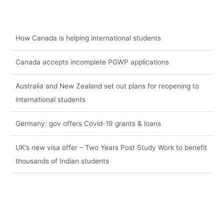
Latest News Scrolling Widget
How Canada is helping international students
Canada accepts incomplete PGWP applications
Australia and New Zealand set out plans for reopening to
international students
Germany: gov offers Covid-19 grants & loans
UK’s new visa offer – Two Years Post Study Work to benefit
thousands of Indian students