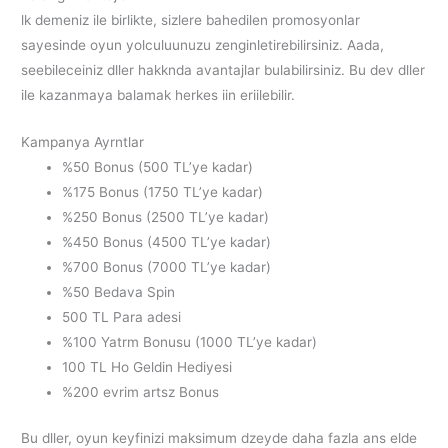
lk demeniz ile birlikte, sizlere bahedilen promosyonlar
sayesinde oyun yolculuunuzu zenginletirebilirsiniz. Aada,
seebileceiniz dller hakknda avantajlar bulabilirsiniz. Bu dev dller
ile kazanmaya balamak herkes iin eriilebilir.
Kampanya Ayrntlar
%50 Bonus (500 TL’ye kadar)
%175 Bonus (1750 TL’ye kadar)
%250 Bonus (2500 TL’ye kadar)
%450 Bonus (4500 TL’ye kadar)
%700 Bonus (7000 TL’ye kadar)
%50 Bedava Spin
500 TL Para adesi
%100 Yatrm Bonusu (1000 TL’ye kadar)
100 TL Ho Geldin Hediyesi
%200 evrim artsz Bonus
Bu dller, oyun keyfinizi maksimum dzeyde daha fazla ans elde