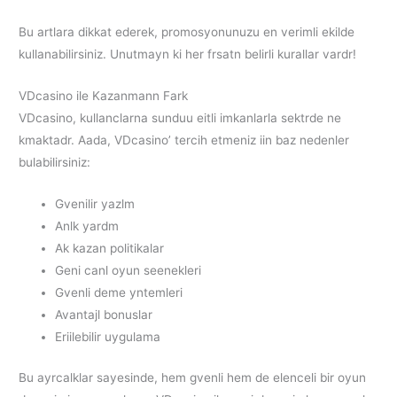
Bu artlara dikkat ederek, promosyonunuzu en verimli ekilde
kullanabilirsiniz. Unutmayn ki her frsatn belirli kurallar vardr!
VDcasino ile Kazanmann Fark
VDcasino, kullanclarna sunduu eitli imkanlarla sektrde ne
kmaktadr. Aada, VDcasino’ tercih etmeniz iin baz nedenler
bulabilirsiniz:
Gvenilir yazlm
Anlk yardm
Ak kazan politikalar
Geni canl oyun seenekleri
Gvenli deme yntemleri
Avantajl bonuslar
Eriilebilir uygulama
Bu ayrcalklar sayesinde, hem gvenli hem de elenceli bir oyun