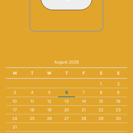
August 2026
M
T
W
T
F
S
S
1
2
3
4
5
6
7
8
9
10
11
12
13
14
15
16
17
18
19
20
21
22
23
24
25
26
27
28
29
30
31