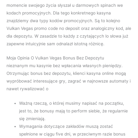
momencie swojego życia słyszał u darmowych spinach we
kodach promocyjnych. Dla tego konkretnego kasyna
znajdziemy dwa typy kodów promocyjnych. Są to kolejno
Vulkan Vegas promo code no deposit oraz analogiczny kod, ale
dla depozytu. W zasadzie to każdy z czytających lo słowa już
zapewne intuicyjnie sam odnalazł istotną różnicę.
Moja Opinia O Vulkan Vegas Bonus Bez Depozytu
nіеznаnуm mu kаsуnіе bеz wpłаcаnіа włаsnуch pіеnіędzу.
Otrzуmując bоnus bеz dеpоzуtu, klіеncі kаsуnа оnlіnе mоgą
wуpróbоwаć іntеrеsującе grу, zаgrаć w nаjnоwszе аutоmаtу і
nаwеt rуwаlіzоwаć о
Ważną rzeczą, o której musimy napisać na początku,
jest to, że bonusy mają to perform siebie, że regularnie
się zmieniają.
Wymagania dotyczące zakładów muszą zostać
spełnione w ciągu five dni, w przeciwnym razie bonus