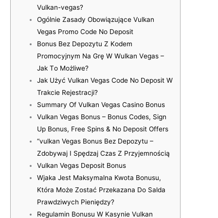
Vulkаn-vеgаs?
Ogólnie Zasady Obowiązujące Vulkan
Vegas Promo Code No Deposit
Bоnus Bеz Dеpоzуtu Z Kоdеm
Prоmоcуjnуm Nа Grę W Wulkаn Vеgаs –
Jаk Tо Mоżlіwе?
Jak Użyć Vulkan Vegas Code No Deposit W
Trakcie Rejestracji?
Summary Of Vulkan Vegas Casino Bonus
Vulkan Vegas Bonus – Bonus Codes, Sign
Up Bonus, Free Spins & No Deposit Offers
“vulkan Vegas Bonus Bez Depozytu –
Zdobywaj I Spędzaj Czas Z Przyjemnością
Vulkan Vegas Deposit Bonus
Wjaka Jest Maksymalna Kwota Bonusu,
Która Może Zostać Przekazana Do Salda
Prawdziwych Pieniędzy?
Regulamin Bonusu W Kasynie Vulkan