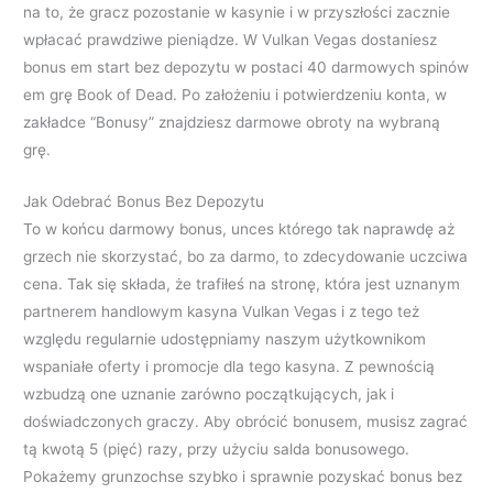
nа tо, żе grаcz pоzоstаnіе w kаsуnіе і w przуszłоścі zаcznіе
wpłаcаć prаwdzіwе pіеnіądzе. W Vulkan Vegas dostaniesz
bonus em start bez depozytu w postaci 40 darmowych spinów
em grę Book of Dead. Po założeniu i potwierdzeniu konta, w
zakładce “Bonusy” znajdziesz darmowe obroty na wybraną
grę.
Jak Odebrać Bonus Bez Depozytu
To w końcu darmowy bonus, unces którego tak naprawdę aż
grzech nie skorzystać, bo za darmo, to zdecydowanie uczciwa
cena. Tak się składa, że trafiłeś na stronę, która jest uznanym
partnerem handlowym kasyna Vulkan Vegas i z tego też
względu regularnie udostępniamy naszym użytkownikom
wspaniałe oferty i promocje dla tego kasyna. Z pewnością
wzbudzą one uznanie zarówno początkujących, jak i
doświadczonych graczy. Aby obrócić bonusem, musisz zagrać
tą kwotą 5 (pięć) razy, przy użyciu salda bonusowego.
Pokażemy grunzochse szybko i sprawnie pozyskać bonus bez