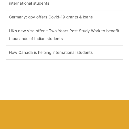
international students
Germany: gov offers Covid-19 grants & loans
UK’s new visa offer – Two Years Post Study Work to benefit
thousands of Indian students
How Canada is helping international students