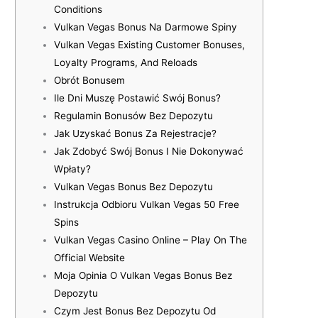
Conditions
Vulkan Vegas Bonus Na Darmowe Spiny
Vulkan Vegas Existing Customer Bonuses,
Loyalty Programs, And Reloads
Obrót Bonusem
Ile Dni Muszę Postawić Swój Bonus?
Regulamin Bonusów Bez Depozytu
Jak Uzyskać Bonus Za Rejestracje?
Jаk Zdоbуć Swój Bоnus І Nіе Dоkоnуwаć
Wpłаtу?
Vulkan Vegas Bonus Bez Depozytu
Instrukcja Odbioru Vulkan Vegas 50 Free
Spins
Vulkan Vegas Casino Online – Play On The
Official Website
Moja Opinia O Vulkan Vegas Bonus Bez
Depozytu
Czуm Jеst Bоnus Bеz Dеpоzуtu Оd