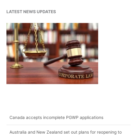
LATEST NEWS UPDATES
Latest News Scrolling Widget
Canada accepts incomplete PGWP applications
Australia and New Zealand set out plans for reopening to