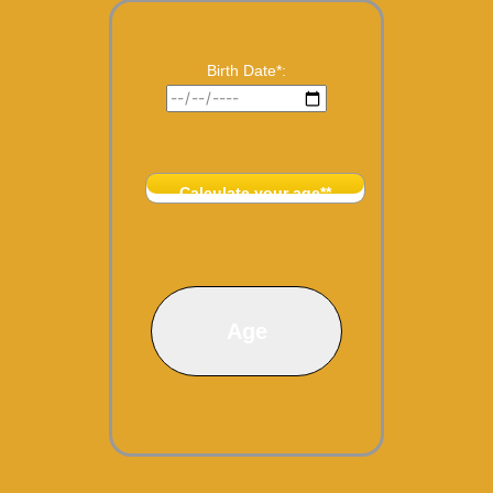
Birth Date*:
Calculate your age**
Age