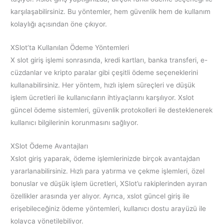
karşılaşabilirsiniz. Bu yöntemler, hem güvenlik hem de kullanım
kolaylığı açısından öne çıkıyor.
XSlot’ta Kullanılan Ödeme Yöntemleri
X slot giriş işlemi sonrasında, kredi kartları, banka transferi, e-
cüzdanlar ve kripto paralar gibi çeşitli ödeme seçeneklerini
kullanabilirsiniz. Her yöntem, hızlı işlem süreçleri ve düşük
işlem ücretleri ile kullanıcıların ihtiyaçlarını karşılıyor. Xslot
güncel ödeme sistemleri, güvenlik protokolleri ile desteklenerek
kullanıcı bilgilerinin korunmasını sağlıyor.
XSlot Ödeme Avantajları
Xslot giriş yaparak, ödeme işlemlerinizde birçok avantajdan
yararlanabilirsiniz. Hızlı para yatırma ve çekme işlemleri, özel
bonuslar ve düşük işlem ücretleri, XSlot’u rakiplerinden ayıran
özellikler arasında yer alıyor. Ayrıca, xslot güncel giriş ile
erişebileceğiniz ödeme yöntemleri, kullanıcı dostu arayüzü ile
kolayca yönetilebiliyor.