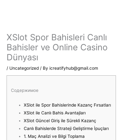
Skip
to
content
XSlot Spor Bahisleri Canlı
Bahisler ve Online Casino
Dünyası
/
Uncategorized
/ By
icreatifyhub@gmail.com
Содержимое
XSlot ile Spor Bahislerinde Kazanç Fırsatları
XSlot ile Canlı Bahis Avantajları
XSlot Güncel Giriş ile Sürekli Kazanç
Canlı Bahislerde Strateji Geliştirme İpuçları
1. Maç Analizi ve Bilgi Toplama