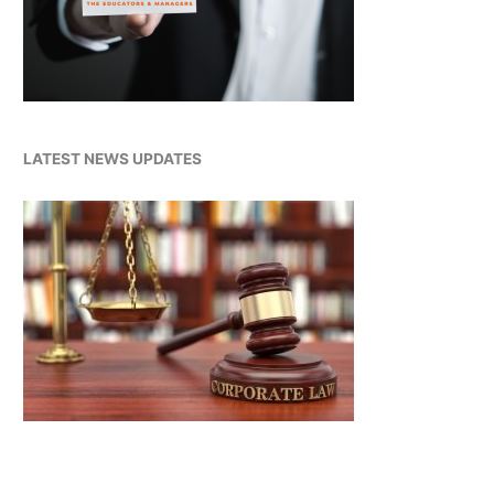
LATEST NEWS UPDATES
Latest News Scrolling Widget