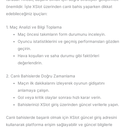
önemlidir. İşte XSlot üzerinden canlı bahis yaparken dikkat
edebileceğiniz ipuçları:
1. Maç Analizi ve Bilgi Toplama
Maç öncesi takımların form durumunu inceleyin.
Oyuncu istatistiklerini ve geçmiş performansları gözden
geçirin.
Hava koşulları ve saha durumu gibi faktörleri
değerlendirin.
2. Canlı Bahislerde Doğru Zamanlama
Maçın ilk dakikalarını izleyerek oyunun gidişatını
anlamaya çalışın.
Gol veya kritik olaylar sonrası hızlı karar verin.
Bahislerinizi XSlot giriş üzerinden güncel verilerle yapın.
Canlı bahislerde başarılı olmak için XSlot güncel giriş adresini
kullanarak platforma erişim sağlayabilir ve güncel bilgilerle