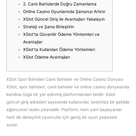
2. Canlı Bahislerde Doğru Zamanlama
Online Casino Oyunlarında Şansınızı Artırın
XSlot Güncel Giriş ile Avantajları Yakalayın
Strateji ve Şansı Birleştirin
XSlot’ta Güvenilir Ödeme Yöntemleri ve
Avantajlar
XSlot’ta Kullanılan Ödeme Yöntemleri
XSlot Ödeme Avantajları
XSlot Spor Bahisleri Canlı Bahisler ve Online Casino Dünyası
XSlot, spor bahisleri, canlı bahisler ve online casino dünyasında
kendine özgü bir yer edinmiş platformlardan biridir. Xslot
güncel giriş adresleri sayesinde kullanıcılar, kesintisiz bir şekilde
eğlencenin tadını çıkarabilir. Platform, hem yeni başlayanlar
hem de deneyimli oyuncular için geniş bir oyun yelpazesi
sunar.