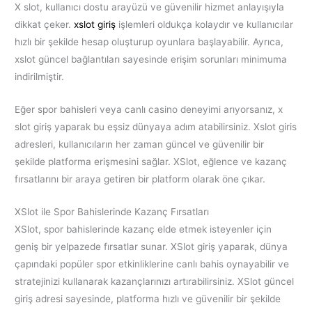
X slot, kullanıcı dostu arayüzü ve güvenilir hizmet anlayışıyla
dikkat çeker.
xslot giriş
işlemleri oldukça kolaydır ve kullanıcılar
hızlı bir şekilde hesap oluşturup oyunlara başlayabilir. Ayrıca,
xslot güncel bağlantıları sayesinde erişim sorunları minimuma
indirilmiştir.
Eğer spor bahisleri veya canlı casino deneyimi arıyorsanız, x
slot giriş yaparak bu eşsiz dünyaya adım atabilirsiniz. Xslot giris
adresleri, kullanıcıların her zaman güncel ve güvenilir bir
şekilde platforma erişmesini sağlar. XSlot, eğlence ve kazanç
fırsatlarını bir araya getiren bir platform olarak öne çıkar.
XSlot ile Spor Bahislerinde Kazanç Fırsatları
XSlot, spor bahislerinde kazanç elde etmek isteyenler için
geniş bir yelpazede fırsatlar sunar. XSlot giriş yaparak, dünya
çapındaki popüler spor etkinliklerine canlı bahis oynayabilir ve
stratejinizi kullanarak kazançlarınızı artırabilirsiniz. XSlot güncel
giriş adresi sayesinde, platforma hızlı ve güvenilir bir şekilde