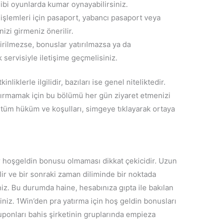
gibi oyunlarda kumar oynayabilirsiniz.
şlemleri için pasaport, yabancı pasaport veya
inizi girmeniz önerilir.
irilmezse, bonuslar yatırılmazsa ya da
servisiyle iletişime geçmelisiniz.
nliklerle ilgilidir, bazıları ise genel niteliktedir.
açırmamak için bu bölümü her gün ziyaret etmenizi
 tüm hüküm ve koşulları, simgeye tıklayarak ortaya
bir hoşgeldin bonusu olmaması dikkat çekicidir. Uzun
ir ve bir sonraki zaman diliminde bir noktada
iz. Bu durumda haine, hesabınıza gıpta ile bakılan
niz. 1Win’den pra yatırma için hoş geldin bonusları
Kuponları bahis şirketinin gruplarında empieza