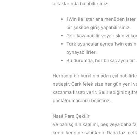
ortaklarında bulabilirsiniz.
1Win ile ister ana menüden ister
bir şekilde giriş yapabilirsiniz.
Geri kazanabilir veya riskinizi ko
Türk oyuncular ayrıca 1win casi
oynayabilirler.
Bu durumda, her birkaç ayda bir h
Herhangi bir kural olmadan çalınabilir
netleşir. Çarkıfelek size her gün yeni 
kazanma fırsatı verir. Belirlediğiniz şifre
posta/numaranızı belirtiriz.
Nasıl Para Çekilir
Ve bahisçinin katılımı, beş veya daha f
kendi kendine sabitlenir. Daha fazla etk