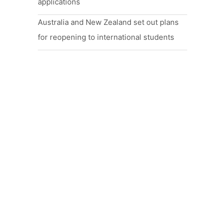
applications
Australia and New Zealand set out plans
for reopening to international students