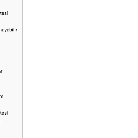
tesi
ayabilir
nt
amı
tesi
n