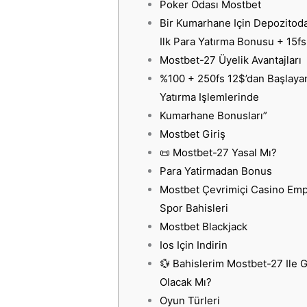
Poker Odası Mostbet
Bir Kumarhane Için Depozitod
Ilk Para Yatırma Bonusu + 15fs
Mostbet-27 Üyelik Avantajları
%100 + 250fs 12$’dan Başlaya
Yatırma Işlemlerinde
Kumarhane Bonusları”
Mostbet Giriş
📜 Mostbet-27 Yasal Mı?
Para Yatirmadan Bonus
Mostbet Çevrimiçi Casino Em
Spor Bahisleri
Mostbet Blackjack
Ios Için Indirin
💱 Bahislerim Mostbet-27 Ile
Olacak Mı?
Oyun Türleri