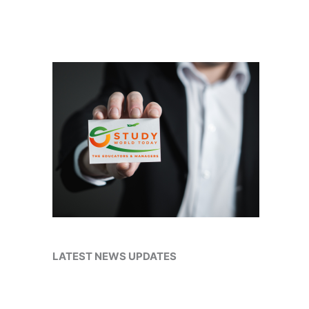
LATEST NEWS UPDATES