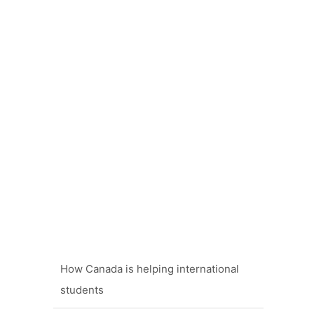
Latest News Scrolling Widget
How Canada is helping international
students