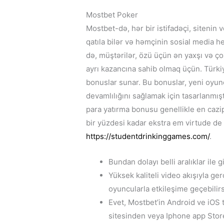
Mostbet Poker
Mostbet-də, hər bir istifadəçi, sitenin v
qatıla bilər və həmçinin sosial media h
də, müştərilər, özü üçün ən yaxşı və ço
ayrı kazancına sahib olmaq üçün. Türkiy
bonuslar sunar. Bu bonuslar, yeni oyu
devamlılığını sağlamak için tasarlanmışt
para yatırma bonusu genellikle en cazip 
bir yüzdesi kadar ekstra em virtude de
https://studentdrinkinggames.com/
.
Bundan dolayı belli aralıklar ile g
Yüksek kaliteli video akışıyla ge
oyuncularla etkileşime geçebilirs
Evet, Mostbet’in Android ve iOS t
sitesinden veya Iphone app Store