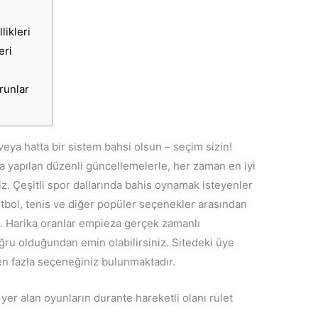
likleri
eri
runlar
 veya hatta bir sistem bahsi olsun – seçim sizin!
a yapılan düzenli güncellemelerle, her zaman en iyi
iz. Çeşitli spor dallarında bahis oynamak isteyenler
etbol, tenis ve diğer popüler seçenekler arasından
n. Harika oranlar empieza gerçek zamanlı
ğru olduğundan emin olabilirsiniz. Sitedeki üye
en fazla seçeneğiniz bulunmaktadır.
er alan oyunların durante hareketli olanı rulet