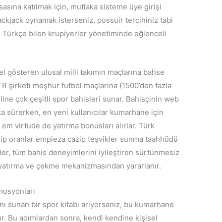
asasına katılmak için, mutlaka sisteme üye girişi
ckjack oynamak isterseniz, possuir tercihiniz tabi
r. Türkçe bilen krupiyerler yönetiminde eğlenceli
l gösteren ulusal milli takımın maçlarına bahse
R şirketi meşhur futbol maçlarına (1500’den fazla
line çok çeşitli spor bahisleri sunar. Bahisçinin web
a sürerken, en yeni kullanıcılar kumarhane için
em virtude de yatırma bonusları alırlar. Türk
azip oranlar empieza cazip teşvikler sunma taahhüdü
ler, tüm bahis deneyimlerini iyileştiren sürtünmesiz
a yatırma ve çekme mekanizmasından yararlanır.
mosyonları
ı sunan bir spor kitabı arıyorsanız, bu kumarhane
dır. Bu adımlardan sonra, kendi kendine kişisel