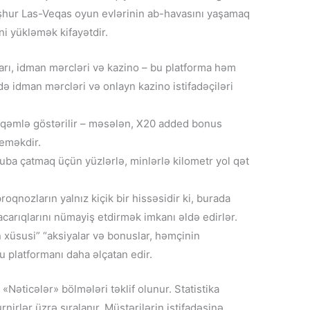
şhur Las-Veqas oyun evlərinin ab-havasını yaşamaq
ni yükləmək kifayətdir.
arı, idman mərcləri və kazino – bu platforma həm
 idman mərcləri və onlayn kazino istifadəçiləri
əqəmlə göstərilir – məsələn, X20 added bonus
eməkdir.
luba çatmaq üçün yüzlərlə, minlərlə kilometr yol qət
roqnozların yalnız kiçik bir hissəsidir ki, burada
arıqlarını nümayiş etdirmək imkanı əldə edirlər.
ün xüsusi” “aksiyalar və bonuslar, həmçinin
 platformanı daha əlçatan edir.
Nəticələr» bölmələri təklif olunur. Statistika
nirlər üzrə sıralanır. Müştərilərin istifadəsinə