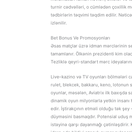
turnir cədvəlləri, o cümlədən çoxillik m
tədbirlərin təqvimi təqdim edilir. Nətic
izlənilir.
Bet Bonus Ve Promosyonları
Əsas matçlar üzrə idman mərclərinin se
tamamlanır. Ölkənin prezidenti kim ola
Tezliklə qeyri-standart mərc ideyalarını
Live–kazino və TV oyunları bölmələri canl
rulet, blekcek, bakkaru, keno, lotonun s
oyunlar, məsələn, Aviatrix ilk baxışda 
dinamik oyun milyonlarla yetkin insan
edir. İştirakçının etməli olduğu tək ş
düyməsini basmaqdır. Potensial uduş m
istəyinə qarşı dayanmağı çətinləşdirir.