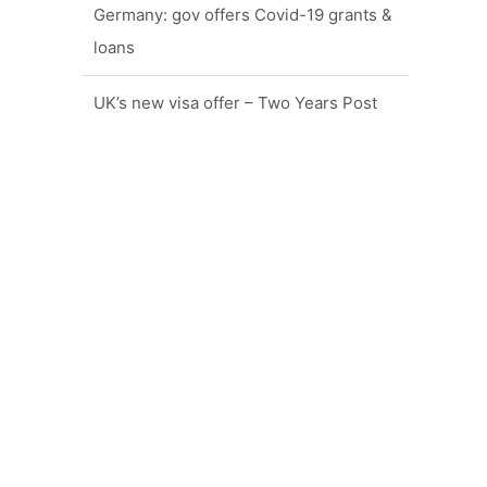
Germany: gov offers Covid-19 grants &
loans
UK’s new visa offer – Two Years Post
Study Work to benefit thousands of
Indian students