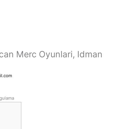
ycan Merc Oyunlari, Idman
il.com
ygulama