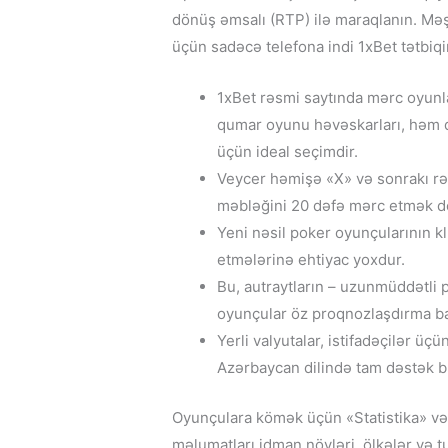
dönüş əmsalı (RTP) ilə maraqlanın. Mə
üçün sadəcə telefona indi 1xBet tətbiqi
1xBet rəsmi saytında mərc oyunl
qumar oyunu həvəskarları, həm də
üçün ideal seçimdir.
Veycer həmişə «X» və sonrakı r
məbləğini 20 dəfə mərc etmək d
Yeni nəsil poker oyunçularının k
etmələrinə ehtiyac yoxdur.
Bu, autraytların – uzunmüddətli p
oyunçular öz proqnozlaşdırma bac
Yerli valyutalar, istifadəçilər üç
Azərbaycan dilində tam dəstək bu
Oyunçulara kömək üçün «Statistika» və «
məlumatları idman növləri, ölkələr və tur