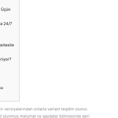
i Üçün
a 24/7
sitəsilə
iriyor?
su
versiyalarından onlarla variant təqdim olunur.
eyd olunmuş məlumat və qaydalar bölməsində geri