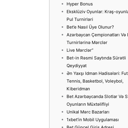
Hyper Bonus
Eksklüziv Oyunlar: Kraş-oyunl
Pul Turnirləri
Bet’e Nasıl Üye Olunur?
Azərbaycan Çempionatları Və
Turnirlərinə Mərclər
Live Mərclər”
Bet-in Rəsmi Saytında Sürətli
Qeydiyyat
Ən Yaxşı Idman Hadisələri: Fut
Tennis, Basketbol, Voleybol,
Kiberidman
Bet Azərbaycanda Slotlar Və S
Oyunların Müxtəlifliyi
Unikal Mərc Bazarları
1xbet’in Mobil Uygulaması
Bet Güncel Giriş Adresi