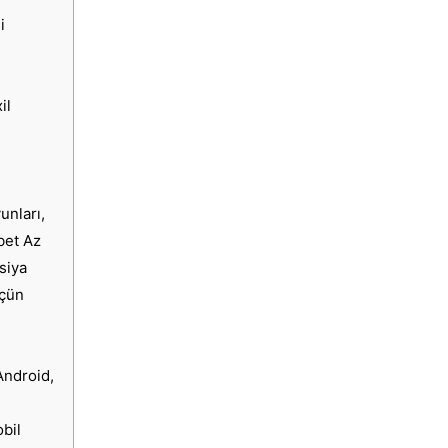
i
il
unları,
bet Az
siya
Üçün
Android,
bil