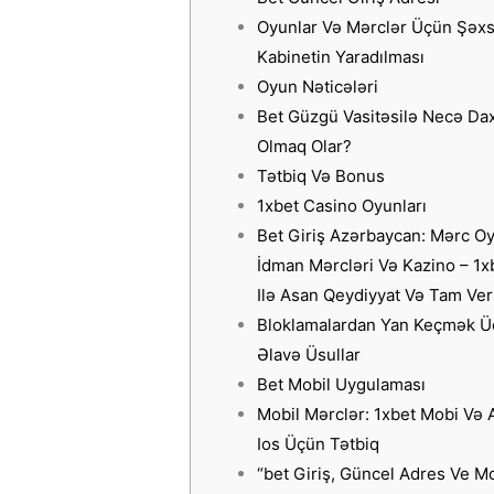
Oyunlar Və Mərclər Üçün Şəxs
Kabinetin Yaradılması
Oyun Nəticələri
Bet Güzgü Vasitəsilə Necə Dax
Olmaq Olar?
Tətbiq Və Bonus
1xbet Casino Oyunları
Bet Giriş Azərbaycan: Mərc Oy
İdman Mərcləri Və Kazino – 1x
Ilə Asan Qeydiyyat Və Tam Ver
Bloklamalardan Yan Keçmək 
Əlavə Üsullar
Bet Mobil Uygulaması
Mobil Mərclər: 1xbet Mobi Və 
Ios Üçün Tətbiq
“bet Giriş, Güncel Adres Ve Mo