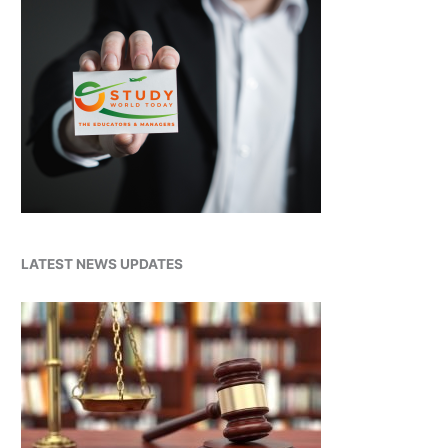
LATEST NEWS UPDATES