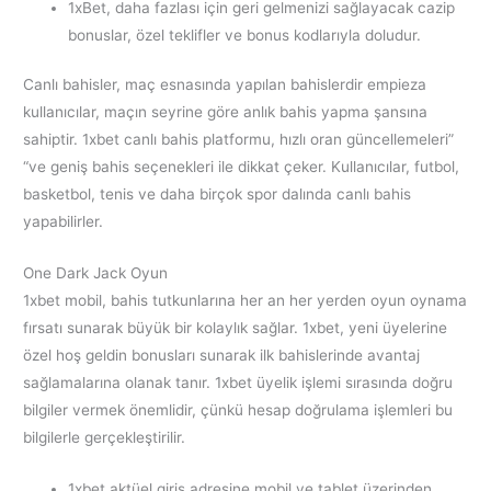
1xBet, daha fazlası için geri gelmenizi sağlayacak cazip
bonuslar, özel teklifler ve bonus kodlarıyla doludur.
Canlı bahisler, maç esnasında yapılan bahislerdir empieza
kullanıcılar, maçın seyrine göre anlık bahis yapma şansına
sahiptir. 1xbet canlı bahis platformu, hızlı oran güncellemeleri”
“ve geniş bahis seçenekleri ile dikkat çeker. Kullanıcılar, futbol,
basketbol, tenis ve daha birçok spor dalında canlı bahis
yapabilirler.
One Dark Jack Oyun
1xbet mobil, bahis tutkunlarına her an her yerden oyun oynama
fırsatı sunarak büyük bir kolaylık sağlar. 1xbet, yeni üyelerine
özel hoş geldin bonusları sunarak ilk bahislerinde avantaj
sağlamalarına olanak tanır. 1xbet üyelik işlemi sırasında doğru
bilgiler vermek önemlidir, çünkü hesap doğrulama işlemleri bu
bilgilerle gerçekleştirilir.
1xbet aktüel giriş adresine mobil ve tablet üzerinden