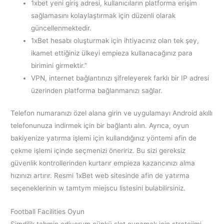
1xbet yeni giriş adresi, kullanıcıların platforma erişim
sağlamasını kolaylaştırmak için düzenli olarak
güncellenmektedir.
1xBet hesabı oluşturmak için ihtiyacınız olan tek şey,
ikamet ettiğiniz ülkeyi empieza kullanacağınız para
birimini girmektir.”
VPN, internet bağlantınızı şifreleyerek farklı bir IP adresi
üzerinden platforma bağlanmanızı sağlar.
Telefon numaranızı özel alana girin ve uygulamayı Android akıllı
telefonunuza indirmek için bir bağlantı alın. Ayrıca, oyun
bakiyenize yatırma işlemi için kullandığınız yöntemi afin de
çekme işlemi içinde seçmenizi öneririz. Bu sizi gereksiz
güvenlik kontrollerinden kurtarır empieza kazancınızı alma
hızınızı artırır. Resmi 1xBet web sitesinde afin de yatırma
seçeneklerinin w tamtym miejscu listesini bulabilirsiniz.
Football Facilities Oyun