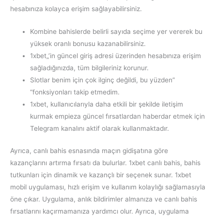
hesabınıza kolayca erişim sağlayabilirsiniz.
Kombine bahislerde belirli sayıda seçime yer vererek bu
yüksek oranlı bonusu kazanabilirsiniz.
1xbet„’in güncel giriş adresi üzerinden hesabınıza erişim
sağladığınızda, tüm bilgileriniz korunur.
Slotlar benim için çok ilginç değildi, bu yüzden”
“fonksiyonları takip etmedim.
1xbet, kullanıcılarıyla daha etkili bir şekilde iletişim
kurmak empieza güncel fırsatlardan haberdar etmek için
Telegram kanalını aktif olarak kullanmaktadır.
Ayrıca, canlı bahis esnasında maçın gidişatına göre
kazançlarını artırma fırsatı da bulurlar. 1xbet canlı bahis, bahis
tutkunları için dinamik ve kazançlı bir seçenek sunar. 1xbet
mobil uygulaması, hızlı erişim ve kullanım kolaylığı sağlamasıyla
öne çıkar. Uygulama, anlık bildirimler almanıza ve canlı bahis
fırsatlarını kaçırmamanıza yardımcı olur. Ayrıca, uygulama