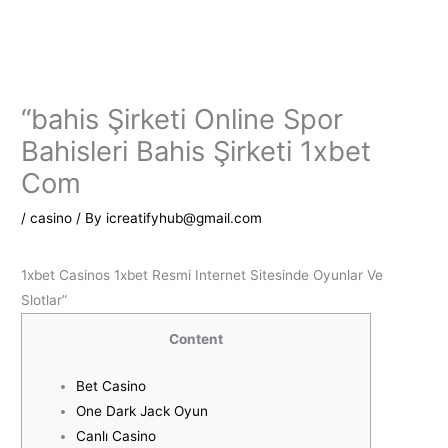
Skip
to
content
“bahis Şirketi Online Spor
Bahisleri Bahis Şirketi 1xbet
Com
/
casino
/ By
icreatifyhub@gmail.com
1xbet Casinos 1xbet Resmi Internet Sitesinde Oyunlar Ve
Slotlar”
Content
Bet Casino
One Dark Jack Oyun
Canlı Casino