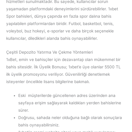
hizmetleri sunulmaktadır. Bu sayede, kullanıcılar sorun
yaşamadan platformdaki deneyimlerini sürdürebilirler. 1xbet
Spor bahisleri, dünya çapında en fazla spor dalına bahis
yapılabilen platformlardan biridir. Futbol, basketbol, tenis,
voleybol, buz hokeyi, e-sporlar ve daha birçok seçenekle
kullanıcılar, diledikleri alanda bahis oynayabilirler.
Çeşitli Depozito Yatırma Ve Çekme Yöntemleri
1xBet, emin ve bahisçiler için dezavantajı olan mükemmel bir
bahis sitesidir. İlk Üyelik Bonusu; 1xbet’e üye olanlar 5500 TL
ilk üyelik promosyonu veriliyor. Güvenilirliği denetlemek
isteyenler öncelikle lisans bilgilerine bakmalı.
Eski müşterilerde güncellenen adres üzerinden ana
sayfaya erişim sağlayarak kaldıkları yerden bahislerine
sürer.
Doğrusu, sahada neler olduğuna bağlı olarak sonuçlara
bahis oynayabilirsiniz.