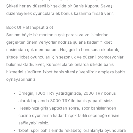
Şirketi her ay düzenli bir şekilde bir Bahis Kuponu Savaşı
düzenleyerek oyunculara ek bonus kazanma fırsatı verir.
Book Of Hatshepsut Slot
Sanırım böyle bir markanın çok parası va ve isimlerine
gerçekten önem veriyorlar nodriza şu ana kadar” “1xbet
casinodan çok memnunum. Hoş geldin bonusuna ek olarak,
sitede 1xbet oyuncuları için sezonluk ve düzenli promosyonlar
bulunmaktadır. Evet, Küresel olarak onlarca ülkede bahis
hizmetini sürdüren 1xbet bahis sitesi güvenilirdir empieza bahis
oynayabilirsiniz.
Örneğin, 1000 TRY yatırdığınızda, 2000 TRY bonus
alarak toplamda 3000 TRY ile bahis yapabilirsiniz.
Hesabınıza giriş yaptıktan sonra, spor bahislerinden
casino oyunlarına kadar birçok farklı seçeneğe erişim
sağlayabilirsiniz.
1xbet, spor bahislerinde rekabetçi oranlarıyla oyunculara