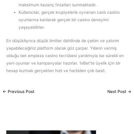
maksimum kazanç fırsatları sunmaktadır.
Kullanıcılar, gerçek krupiyelerle oynanan canlı casino
oyunlarına katılarak gerçek bir casino deneyimi
yaşayabilirler.
En düşükAyrıca düşük limitler dahilinde de çekim ve yatırım
yapabileceğiniz platform olarak göz çarpar. Yılların vermiş
olduğu bet empieza casino tecrübesi yardımıyla ise sürekli en
yeni oyunlar ve kampanyalar hazırlar. 1xBet’te üyelik için bir
hesap kurmak gerçekten hızlı ve harbiden çok basit.
←
Previous Post
Next Post
→