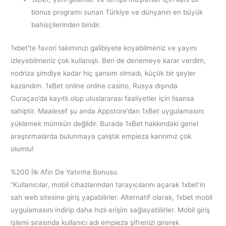
bonus programı sunan Türkiye ve dünyanın en büyük
bahisçilerinden biridir.
1xbet’te favori takımınızı galibiyete koyabilmeniz ve yayını
izleyebilmeniz çok kullanışlı. Ben de denemeye karar verdim,
nodriza şimdiye kadar hiç şansım olmadı, küçük bir şeyler
kazandım. 1xBet online online casino, Rusya dışında
Curaçao’da kayıtlı olup uluslararası faaliyetler için lisansa
sahiptir. Maalesef şu anda Appstore’dan 1xBet uygulamasını
yüklemek mümkün değildir. Burada 1xBet hakkındaki genel
araştırmalarda bulunmaya çalıştık empieza karırımız çok
olumlu!
%200 İlk Afin De Yatırma Bonusu
“Kullanıcılar, mobil cihazlarından tarayıcılarını açarak 1xbet’in
sah web sitesine giriş yapabilirler. Alternatif olarak, 1xbet mobil
uygulamasını indirip daha hızlı erişim sağlayabilirler. Mobil giriş
işlemi sırasında kullanıcı adı empieza şifrenizi girerek