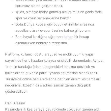
sorunsuz olarak çalışmaktadır.
1xBet, şimdiye kadar görmüş olduğumüz en geniş farklı
spor ve oyun seçeneklerine haizdir.
Dota Dünya Kupası gibi büyük etkinlikler sırasında
aquellas olarak e-spor üzerine bahse giriyorum.
Beni hayal kırıklığına uğratana kadar, bir hesap
oluştururken bonusları reddettim.
Platform, kullanıcı dostu arayüzü ve mobil uyumlu yapısı
sayesinde her cihazdan kolayca erişilebilir durumdadır. Ayrıca,
1xbet’in sunduğu ödeme seçenekleri oldukça çeşitlidir ve
kullanıcıların güvenle para” “yatırıp çekmesine olanak tanır.
Türkiye’de online bahis sitelerine getirilen erişim kısıtlamaları
nedeniyle, 1xbet’in giriş adresi zaman zaman değişiklik
gösterebiliyor.
Canlı Casino
Kazançları ilk kez paraya çevirdiğimde çok uzun zaman aldı,