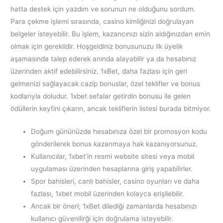
hatta destek için yazdım ve sorunun ne olduğunu sordum.
Para çekme işlemi sırasında, casino kimliğinizi doğrulayan
belgeler isteyebilir. Bu işlem, kazancınızı sizin aldığınızdan emin
olmak için gereklidir. Hoşgeldiniz bonusunuzu ilk üyelik
aşamasında talep ederek anında alayabilir ya da hesabınız
üzerinden aktif edebilirsiniz. 1xBet, daha fazlası için geri
gelmenizi sağlayacak cazip bonuslar, özel teklifler ve bonus
kodlarıyla doludur. 1xbet sefalar getirdin bonusu ile gelen
ödüllerin keyfini çıkarın, ancak tekliflerin listesi burada bitmiyor.
Doğum gününüzde hesabınıza özel bir promosyon kodu
gönderilerek bonus kazanmaya hak kazanıyorsunuz.
Kullanıcılar, 1xbet’in resmi website sitesi veya mobil
uygulaması üzerinden hesaplarına giriş yapabilirler.
Spor bahisleri, canlı bahisler, casino oyunları ve daha
fazlası, 1xbet mobil üzerinden kolayca erişilebilir.
Ancak bir öneri; 1xBet dilediği zamanlarda hesabınızı
kullanıcı güvenilirği için doğrulama isteyebilir.