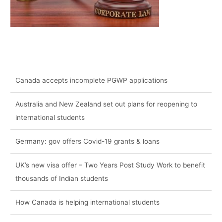
Latest News Scrolling Widget
Canada accepts incomplete PGWP applications
Australia and New Zealand set out plans for reopening to
international students
Germany: gov offers Covid-19 grants & loans
UK’s new visa offer – Two Years Post Study Work to benefit
thousands of Indian students
How Canada is helping international students