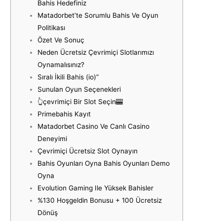
Bahis Hedefiniz
Matadorbet’te Sorumlu Bahis Ve Oyun
Politikası
Özet Ve Sonuç
Neden Ücretsiz Çevrimiçi Slotlarımızı
Oynamalısınız?
Sıralı İkili Bahis (io)”
Sunulan Oyun Seçenekleri
👆çevrimiçi Bir Slot Seçin🎰
Primebahis Kayıt
Matadorbet Casino Ve Canlı Casino
Deneyimi
Çevrimiçi Ücretsiz Slot Oynayın
Bahis Oyunları Oyna Bahis Oyunları Demo
Oyna
Evolution Gaming Ile Yüksek Bahisler
%130 Hoşgeldin Bonusu + 100 Ücretsiz
Dönüş