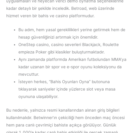
uygulamaları ve heyecan verici demo oynatma seçeneklerine
kadar detaylı bir şekilde inceledik. Betroad, web üzerinde
hizmet veren bir bahis ve casino platformudur.
Bu adım, hem yasal gereklilikleri yerine getirmek hem de
hesap güvenliğinizi artırmak için önemlidir.
OneStep casino, casino severleri Blackjack, Roulette
empieza Poker gibi klasikler buluşturmaktadır.
Aynı zamanda platformda Amerikan futbolundan MMA’ya
kadar uzanan bir spor ve e-spor oyunu koleksiyonu da
mevcuttur.
İsteyen herkes, “Bahis Oyunları Oyna” butonuna
tıklayarak saniyeler içinde yüzlerce slot veya masa
oyununa ulaşabiliyor.
Bu nedenle, yalnızca resmi kanallarından alınan giriş bilgileri
kullanılmalıdır. Betwinner’ın çekiciliği hem önceden maç öncesi
hem para canlı çevrimiçi bahiste açıkça görülüyor. Günlük
olarak 1. 000’e kadar canlı bahis etkinliği ile gerçek zamanlı