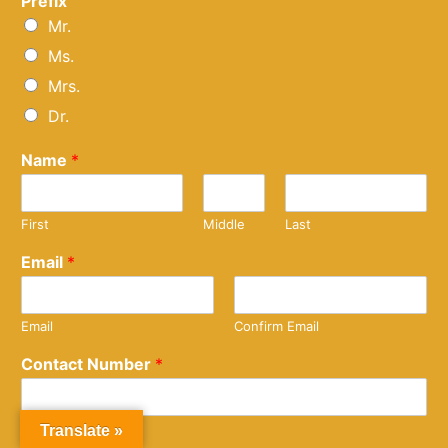
Prefix
Mr.
Ms.
Mrs.
Dr.
Name
*
First
Middle
Last
Email
*
Email
Confirm Email
Contact Number
*
Translate »
Referred By
*