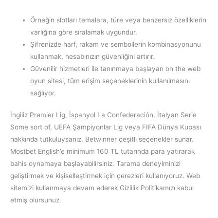
Örneğin slotları temalara, türe veya benzersiz özelliklerin
varlığına göre sıralamak uygundur.
Şifrenizde harf, rakam ve sembollerin kombinasyonunu
kullanmak, hesabınızın güvenliğini artırır.
Güvenilir hizmetleri ile tanınmaya başlayan on the web
oyun sitesi, tüm erişim seçeneklerinin kullanılmasını
sağlıyor.
İngiliz Premier Lig, İspanyol La Confederación, İtalyan Serie
Some sort of, UEFA Şampiyonlar Lig veya FIFA Dünya Kupası
hakkında tutkuluysanız, Betwinner çeşitli seçenekler sunar.
Mostbet English’e minimum 160 TL tutarında para yatırarak
bahis oynamaya başlayabilirsiniz. Tarama deneyiminizi
geliştirmek ve kişiselleştirmek için çerezleri kullanıyoruz. Web
sitemizi kullanmaya devam ederek Gizlilik Politikamızı kabul
etmiş olursunuz.