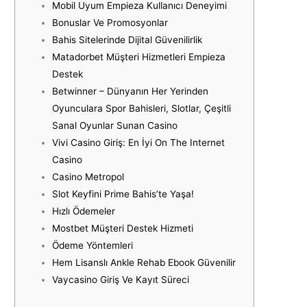
Mobil Uyum Empieza Kullanıcı Deneyimi
Bonuslar Ve Promosyonlar
Bahis Sitelerinde Dijital Güvenilirlik
Matadorbet Müşteri Hizmetleri Empieza
Destek
Betwinner – Dünyanın Her Yerinden
Oyunculara Spor Bahisleri, Slotlar, Çeşitli
Sanal Oyunlar Sunan Casino
Vivi Casino Giriş: En İyi On The Internet
Casino
Casino Metropol
Slot Keyfini Prime Bahis’te Yaşa!
Hızlı Ödemeler
Mostbet Müşteri Destek Hizmeti
Ödeme Yöntemleri
Hem Lisanslı Ankle Rehab Ebook Güvenilir
Vaycasino Giriş Ve Kayıt Süreci