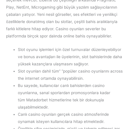
seçenek mevcut. Elbette bu çeşitliliğin arkasında Pragmatic
Play, NetEnt, Microgaming gibi büyük yazılım sağlayıcılarının
çabaları yatıyor. Yeni nesil görseller, ses efektleri ve yenilikçi
özelliklerle donatılmış olan bu slotlar, çeşitli bahis aralıklarıyla
farklı kitlelere hitap ediyor. Casino oyunları severler bu
platformda birçok spor dalında online bahis oynayabilirler.
Slot oyunu işlemleri için özel turnuvalar düzenleyebiliyor
ve bonus avantajları ile üyelerinin, slot bahislerinde daha
yüksek kazançlara ulaşmasını sağlıyor.
Slot oyunları dahil tüm” “popüler casino oyunlarını across
the internet ortamda oynayabilirsin.
Bu sayede, kullanıcılar canlı bahislerden casino
oyunlarına, sanal sporlardan promosyonlara kadar
tüm Matadorbet hizmetlerine tek bir dokunuşla
ulaşabilmektedir.
Canlı casino oyunları gerçek casino atmosferinde
oynamak isteyen kullanıcılara hitap etmektedir.
Özellikle şifre seçiminizde, güçlü ve tahmin edilmesi zor