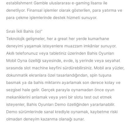
establishment Gamble uluslararası e-gaming lisansı ile
denetliyor. Finansal işlemler olarak gösterilen, para yatırma ve
para çekme işlemlerinde destek hizmeti sunuyor.
Sıralı İkili Bahis (io)”
Teknolojik gelişmeler, her a great her yerde kumarhane
deneyimi yaşamak isteyenlere muazzam imkânlar sunuyor.
Akıllı telefonunuz veya tabletiniz üzerinden Bahis Oyunları
Mobil Oyna özelliği sayesinde, evde, iş yerinde veya seyahat
sırasında slot machine keyfini sürdürebilirsiniz. Mobil ara yüzler,
dokunmatik ekranlara özel tasarlandığından, spin tuşuna
basmak ya da bahis miktarını ayarlamak son derece kolay ve
sezgisel hale gelir. Gerçek parayla oynamadan önce oyun
mekaniklerini anlamak veya yeni bir slotu test out etmek
isteyenler, Bahis Oyunları Demo özelliğinden yararlanabilir.
Demo sürümlerinde sanal krediyle oynamak, kaybetme riski
olmadan deneyim kazanma olanağı sunar.