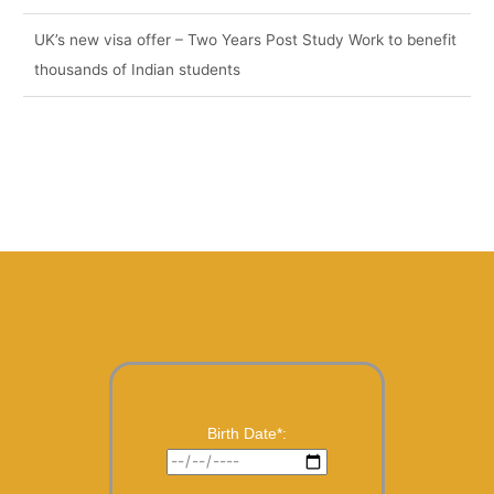
UK’s new visa offer – Two Years Post Study Work to benefit
thousands of Indian students
Birth Date*: