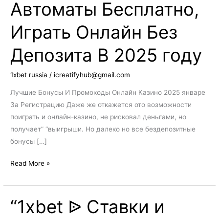
Автоматы Бесплатно,
Автоматы
Бесплатно,
Играть Онлайн Без
Играть
Онлайн
Депозита В 2025 году
Без
Депозита
1xbet russia
/
icreatifyhub@gmail.com
В
Лучшие Бонусы И Промокоды Онлайн Казино 2025 январе
2025
За Регистрацию Даже же откажется ото возможности
году
поиграть и онлайн-казино, не рисковал деньгами, но
получает” “выигрыши. Но далеко но все бездепозитные
бонусы […]
Read More »
“1xbet ᐉ Ставки и
“1xbet
ᐉ