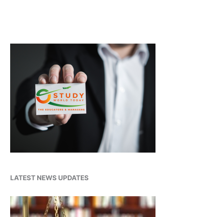
LATEST NEWS UPDATES