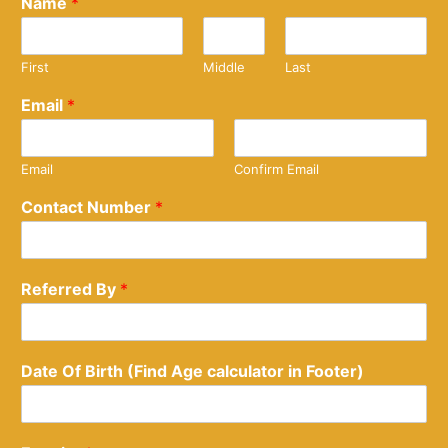
Name
*
First
Middle
Last
Email
*
Email
Confirm Email
Contact Number
*
Referred By
*
Date Of Birth (Find Age calculator in Footer)