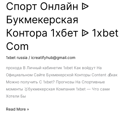
Спорт Онлайн ᐉ
Ставки
и
Букмекерская
Спорт
Онлайн
Контора 1хбет ᐉ 1xbet
ᐉ
Букмекерская
Com
Контора
1хбет
1xbet russia
/
icreatifyhub@gmail.com
ᐉ
1xbet
прохода В Личный кабинетик 1xbet Как войдут На
Com
Официальном Сайте Букмекерской Конторы Content 💰как
Можно получить С 1xbet? Прогнозы На Спортивные
моменты 🥇букмекерская Компания 1xbet — Что сами
Хотели Бы
Read More »