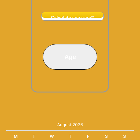
Calculate your age**
Age
August 2026
M
T
W
T
F
S
S