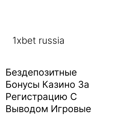
Skip
to
content
1xbet russia
Бездепозитные
Бездепозитные
Бонусы
Бонусы Казино За
Казино
За
Регистрацию С
Регистрацию
С
Выводом Игровые
Выводом
Игровые