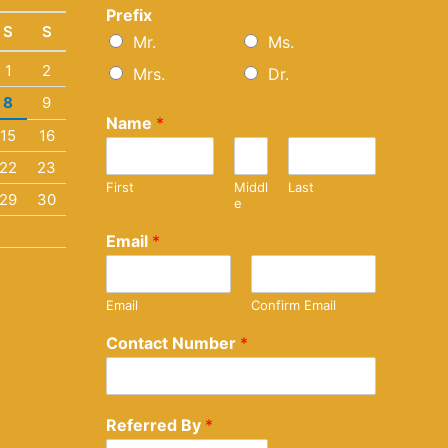
Prefix
S
S
Mr.
Ms.
1
2
Mrs.
Dr.
8
9
Name
*
15
16
22
23
First
Middl
Last
29
30
e
Email
*
Email
Confirm Email
Contact Number
*
Referred By
*