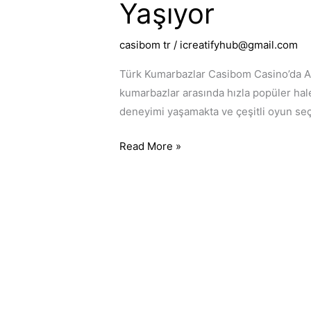
Yaşıyor
Adil
Oyun
Deneyimi
casibom tr
/
icreatifyhub@gmail.com
Yaşıyor
Türk Kumarbazlar Casibom Casino’da A
kumarbazlar arasında hızla popüler hale 
deneyimi yaşamakta ve çeşitli oyun seç
Read More »