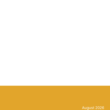
August 2026