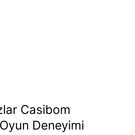
zlar Casibom
l Oyun Deneyimi