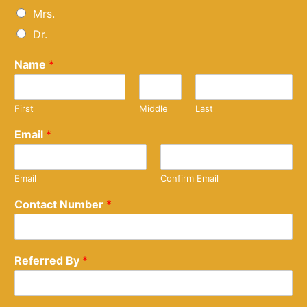
Mrs.
Dr.
Name
*
First
Middle
Last
Email
*
Email
Confirm Email
Contact Number
*
Referred By
*