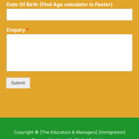
Date Of Birth (Find Age calculator in Footer)
Enquiry
*
Submit
Copyright © [The Educators & Managers] [Immigration]