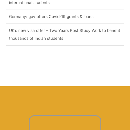
international students
Germany: gov offers Covid-19 grants & loans
UK’s new visa offer – Two Years Post Study Work to benefit
thousands of Indian students