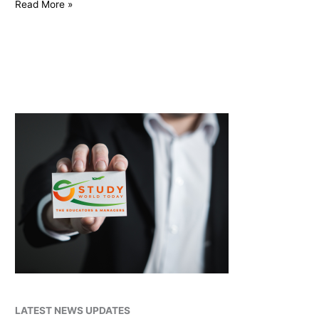
Read More »
LATEST NEWS UPDATES