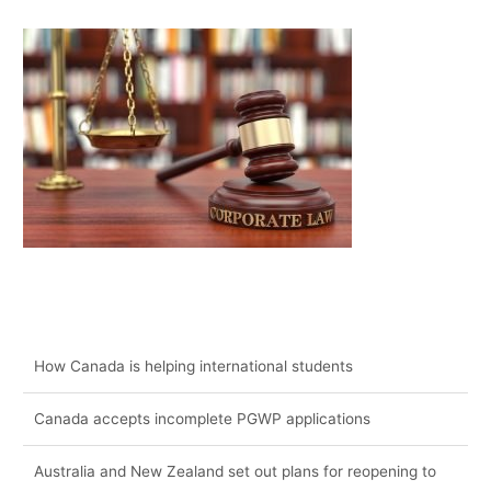
Latest News Scrolling Widget
How Canada is helping international students
Canada accepts incomplete PGWP applications
Australia and New Zealand set out plans for reopening to