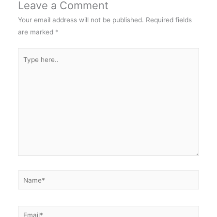
Leave a Comment
Your email address will not be published.
Required fields
are marked
*
Type
here..
Name*
Email*