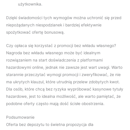
użytkownika.
Dzięki świadomości tych wymogów można uchronić się przed
niepożądanych niespodzianek i bardziej efektywnie
spożytkować ofertę bonusową.
Czy opłaca się korzystać z promocji bez wkładu własnego?
Nagroda bez wkładu własnego może być idealnym
rozwiązaniem na start doświadczenia z platformami
hazardowymi online, jednak nie zawsze jest wart uwagi. Warto
starannie przeczytać wymogi promocji i zweryfikować, że nie
ma ukrytych klauzul, które utrudnią przelew zdobytych kwot.
Dla osób, które chcą bez ryzyka wypróbować kasynowe tytuły
hazardowe, jest to idealna możliwość, ale warto pamiętać, że
podobne oferty często mają dość ścisłe obostrzenia.
Podsumowanie
Oferta bez depozytu to świetna propozycja dla