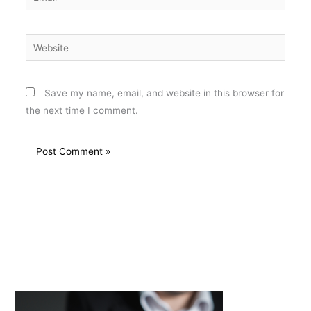
Website
Save my name, email, and website in this browser for
the next time I comment.