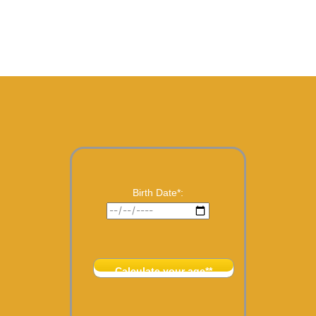
Birth Date*:
Calculate your age**