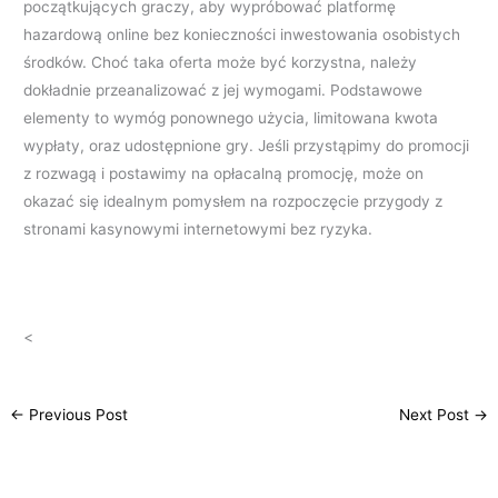
początkujących graczy, aby wypróbować platformę
hazardową online bez konieczności inwestowania osobistych
środków. Choć taka oferta może być korzystna, należy
dokładnie przeanalizować z jej wymogami. Podstawowe
elementy to wymóg ponownego użycia, limitowana kwota
wypłaty, oraz udostępnione gry. Jeśli przystąpimy do promocji
z rozwagą i postawimy na opłacalną promocję, może on
okazać się idealnym pomysłem na rozpoczęcie przygody z
stronami kasynowymi internetowymi bez ryzyka.
<
←
Previous Post
Next Post
→