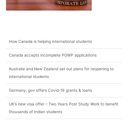
Latest News Scrolling Widget
How Canada is helping international students
Canada accepts incomplete PGWP applications
Australia and New Zealand set out plans for reopening to
international students
Germany: gov offers Covid-19 grants & loans
UK’s new visa offer – Two Years Post Study Work to benefit
thousands of Indian students
How Canada is helping international students