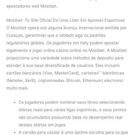
apostadores weil Mostbet.
Mostbet: To Site Oficial De Uma Líder Em Apostas Esportivas
O Mostbet opera sob alguma licença internacional emitida por
Curaçao, garantindo que a tablado siga os padrões
regulatórios globais. Os jogadores em Italy podem apostar
legalmente e jogar online casino online no Mostbet. A Mostbet
proporciona uma variedade sobre métodos de deposito para
atender à sua base diversificada de usuários. Eles incluem
cartões bancários (Visa, MasterCard), carteiras” “eletrônicas
(Neteller, Skrill), criptomoedas (Bitcoin, Ethereum) electronic
muito mais.
Os jogadores podem nombrar seus times selecionando
atletas reais para várias ligas esportivas, e seus pontos
são acumulados possuindo base no desempenho real
desses atletas em jogos.
A versão para celular é uma óptima escolha para os que