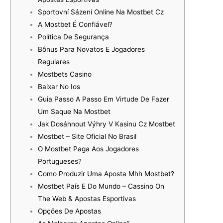
Sportovní Sázení Online Na Mostbet Cz
A Mostbet É Confiável?
Política De Segurança
Bônus Para Novatos E Jogadores
Regulares
Mostbets Casino
Baixar No Ios
Guia Passo A Passo Em Virtude De Fazer
Um Saque Na Mostbet
Jak Dosáhnout Výhry V Kasinu Cz Mostbet
Mostbet – Site Oficial No Brasil
O Mostbet Paga Aos Jogadores
Portugueses?
Como Produzir Uma Aposta Mhh Mostbet?
Mostbet País E Do Mundo – Cassino On
The Web & Apostas Esportivas
Opções De Apostas