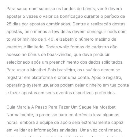
Para sacar com sucesso os fundos do bônus, você deverá
apostar 5 vezes o valor da bonificação durante o período de
25 dias por apostas combinadas. Dentre a realização destas
apostas, pelo menos a few delas devem conseguir odds com
to valor mínimo de 1. 40, elizabeth o número máximo de
eventos é ilimitado. Todas while formas de cadastro dão
acesso ao bônus de boas-vindas, que deve producir
selecionado após um preenchimento dos dados solicitados.
Para usar a Mostbet País brasileiro, os usuários devem se
registrar em plataforma e criar uma conta. Após o registro,
operating-system usuários podem dejar dinheiro em tua conta
e fazer apostas em seus eventos esportivos preferidos.
Guia Marcia A Passo Para Fazer Um Saque Na Mostbet
Normalmente, o processo para conferência leva algumas
horas, embora a equipe de apoio seja extremamente capaz
em validar as informações enviadas. Uma vez confirmada,