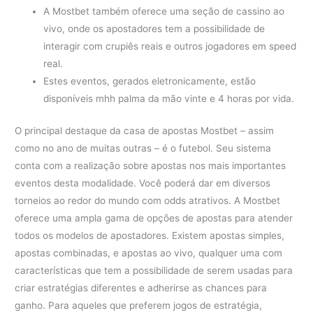
A Mostbet também oferece uma seção de cassino ao
vivo, onde os apostadores tem a possibilidade de
interagir com crupiês reais e outros jogadores em speed
real.
Estes eventos, gerados eletronicamente, estão
disponíveis mhh palma da mão vinte e 4 horas por vida.
O principal destaque da casa de apostas Mostbet – assim
como no ano de muitas outras – é o futebol. Seu sistema
conta com a realização sobre apostas nos mais importantes
eventos desta modalidade. Você poderá dar em diversos
torneios ao redor do mundo com odds atrativos. A Mostbet
oferece uma ampla gama de opções de apostas para atender
todos os modelos de apostadores. Existem apostas simples,
apostas combinadas, e apostas ao vivo, qualquer uma com
características que tem a possibilidade de serem usadas para
criar estratégias diferentes e adherirse as chances para
ganho. Para aqueles que preferem jogos de estratégia,