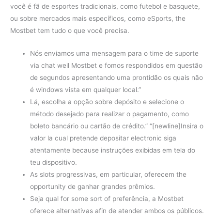
você é fã de esportes tradicionais, como futebol e basquete,
ou sobre mercados mais específicos, como eSports, the
Mostbet tem tudo o que você precisa.
Nós enviamos uma mensagem para o time de suporte
via chat weil Mostbet e fomos respondidos em questão
de segundos apresentando uma prontidão os quais não
é windows vista em qualquer local.”
Lá, escolha a opção sobre depósito e selecione o
método desejado para realizar o pagamento, como
boleto bancário ou cartão de crédito.” “[newline]Insira o
valor la cual pretende depositar electronic siga
atentamente because instruções exibidas em tela do
teu dispositivo.
As slots progressivas, em particular, oferecem the
opportunity de ganhar grandes prêmios.
Seja qual for some sort of preferência, a Mostbet
oferece alternativas afin de atender ambos os públicos.