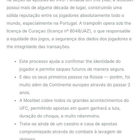
possui mais de alguma década de lugar, construindo uma
sólida reputação entre os jogadores absolutamente todo o
mundo, especialmente na Portugal. A trampolín opera sob the
licença de Curaçao (licença nº 8048/JAZ), o que responsable
a equidade dos jogos, a segurança dos dados dos jogadores e
the integridade das transações.
Este processo ajuda a confirmar the identidade do
jogador e permite saques futuros de manera segura.
E deu os seus primeiros passos na Rússia — porém, foi
muito além da Continente europeo através do passar 2
anos.
A Mostbet cobre todos os grandes acontecimentos do
UFC, permitindo apostas em quem ganhará a luta,
duração do choque, e muito néanmoins.
Trata-se ainda de um cassino e casa de apostas
compromissado através do combate à lavagem de
dinheiro.