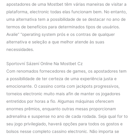
apostadores de uma Mostbet têm várias maneiras de visitar a
plataforma, electronic todas elas funcionam bem. No entanto,
uma alternativa tem a possibilidade de se destacar no ano de
termos de benefícios para determinados tipos de usuários.
Avalie” “operating system prós e os contras de qualquer
alternativa e seleção a que melhor atende às suas
necessidades.
Sportovní Sázení Online Na Mostbet Cz
Com renomados fornecedores de games, os apostadores tem
a possibilidade de ter certeza de uma experiência justa e
emocionante. O cassino conta com jackpots progressivos,
torneios electronic muito mais afin de manter os jogadores
entretidos por horas a fio. Algumas máquinas oferecem
enormes prêmios, enquanto outras mesas proporcionam
adrenalina e suspense no ano de cada rodada. Seja qual for to
seu jogo privilegiado, haverá opções para todos os gostos e
bolsos nesse completo cassino electronic. Não importa se