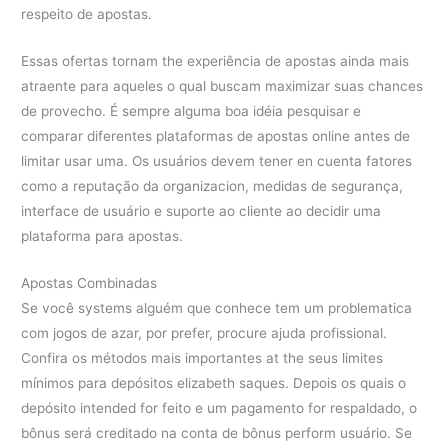
respeito de apostas.
Essas ofertas tornam the experiência de apostas ainda mais
atraente para aqueles o qual buscam maximizar suas chances
de provecho. É sempre alguma boa idéia pesquisar e
comparar diferentes plataformas de apostas online antes de
limitar usar uma. Os usuários devem tener en cuenta fatores
como a reputação da organizacion, medidas de segurança,
interface de usuário e suporte ao cliente ao decidir uma
plataforma para apostas.
Apostas Combinadas
Se você systems alguém que conhece tem um problematica
com jogos de azar, por prefer, procure ajuda profissional.
Confira os métodos mais importantes at the seus limites
mínimos para depósitos elizabeth saques. Depois os quais o
depósito intended for feito e um pagamento for respaldado, o
bônus será creditado na conta de bônus perform usuário. Se