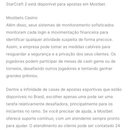
StarCraft 2 está disponível para apostas em Mostbet.
Mostbets Casino
Além disso, seus sistemas de monitoramento sofisticados
monitoram cada login e movimentação financeira para
identificar qualquer atividade suspeita de forma precoce.
Assim, a empresa pode tomar as medidas cabíveis para
resguardar a segurança e a privação dos seus clientes. Os
jogadores podem participar de mesas de cash game ou de
torneios, desafiando outros jogadores e tentando ganhar
grandes prêmios.
Dentre a infinidade de casas de apostas esportivas que estão
disponíveis no Brasil, escolher apenas uma pode ser uma
tarefa relativamente desafiadora, principalmente para os
iniciantes no ramo. Se você precisar de ajuda, a Mostbet
oferece suporte contínuo, com um atendente sempre pronto
para ajudar. O atendimento ao cliente pode ser contatado 24