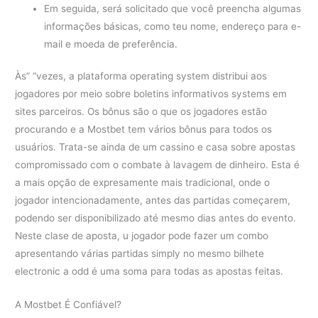
Em seguida, será solicitado que você preencha algumas
informações básicas, como teu nome, endereço para e-
mail e moeda de preferência.
Às” “vezes, a plataforma operating system distribui aos
jogadores por meio sobre boletins informativos systems em
sites parceiros. Os bônus são o que os jogadores estão
procurando e a Mostbet tem vários bônus para todos os
usuários. Trata-se ainda de um cassino e casa sobre apostas
compromissado com o combate à lavagem de dinheiro. Esta é
a mais opção de expresamente mais tradicional, onde o
jogador intencionadamente, antes das partidas começarem,
podendo ser disponibilizado até mesmo dias antes do evento.
Neste clase de aposta, u jogador pode fazer um combo
apresentando várias partidas simply no mesmo bilhete
electronic a odd é uma soma para todas as apostas feitas.
A Mostbet É Confiável?