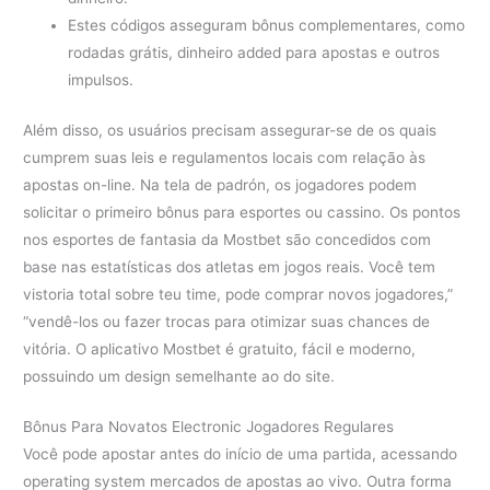
Estes códigos asseguram bônus complementares, como
rodadas grátis, dinheiro added para apostas e outros
impulsos.
Além disso, os usuários precisam assegurar-se de os quais
cumprem suas leis e regulamentos locais com relação às
apostas on-line. Na tela de padrón, os jogadores podem
solicitar o primeiro bônus para esportes ou cassino. Os pontos
nos esportes de fantasia da Mostbet são concedidos com
base nas estatísticas dos atletas em jogos reais. Você tem
vistoria total sobre teu time, pode comprar novos jogadores,”
“vendê-los ou fazer trocas para otimizar suas chances de
vitória. O aplicativo Mostbet é gratuito, fácil e moderno,
possuindo um design semelhante ao do site.
Bônus Para Novatos Electronic Jogadores Regulares
Você pode apostar antes do início de uma partida, acessando
operating system mercados de apostas ao vivo. Outra forma