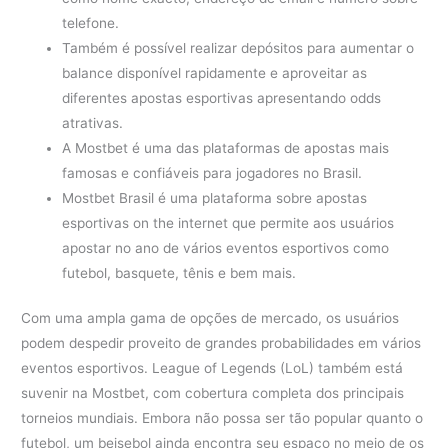
telefone.
Também é possível realizar depósitos para aumentar o
balance disponível rapidamente e aproveitar as
diferentes apostas esportivas apresentando odds
atrativas.
A Mostbet é uma das plataformas de apostas mais
famosas e confiáveis para jogadores no Brasil.
Mostbet Brasil é uma plataforma sobre apostas
esportivas on the internet que permite aos usuários
apostar no ano de vários eventos esportivos como
futebol, basquete, tênis e bem mais.
Com uma ampla gama de opções de mercado, os usuários
podem despedir proveito de grandes probabilidades em vários
eventos esportivos. League of Legends (LoL) também está
suvenir na Mostbet, com cobertura completa dos principais
torneios mundiais. Embora não possa ser tão popular quanto o
futebol, um beisebol ainda encontra seu espaço no meio de os