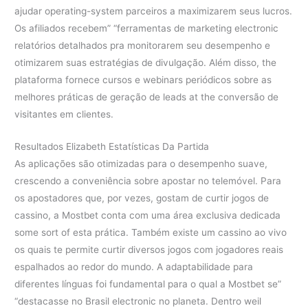
ajudar operating-system parceiros a maximizarem seus lucros.
Os afiliados recebem” “ferramentas de marketing electronic
relatórios detalhados pra monitorarem seu desempenho e
otimizarem suas estratégias de divulgação. Além disso, the
plataforma fornece cursos e webinars periódicos sobre as
melhores práticas de geração de leads at the conversão de
visitantes em clientes.
Resultados Elizabeth Estatísticas Da Partida
As aplicações são otimizadas para o desempenho suave,
crescendo a conveniência sobre apostar no telemóvel. Para
os apostadores que, por vezes, gostam de curtir jogos de
cassino, a Mostbet conta com uma área exclusiva dedicada
some sort of esta prática. Também existe um cassino ao vivo
os quais te permite curtir diversos jogos com jogadores reais
espalhados ao redor do mundo. A adaptabilidade para
diferentes línguas foi fundamental para o qual a Mostbet se”
“destacasse no Brasil electronic no planeta. Dentro weil