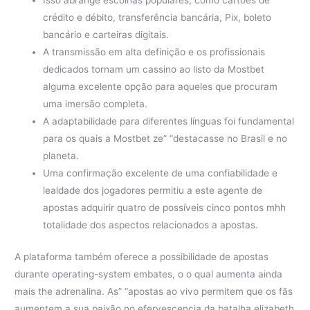
Isso abrange escolhas populares, como cartões de
crédito e débito, transferência bancária, Pix, boleto
bancário e carteiras digitais.
A transmissão em alta definição e os profissionais
dedicados tornam um cassino ao listo da Mostbet
alguma excelente opção para aqueles que procuram
uma imersão completa.
A adaptabilidade para diferentes línguas foi fundamental
para os quais a Mostbet ze” “destacasse no Brasil e no
planeta.
Uma confirmação excelente de uma confiabilidade e
lealdade dos jogadores permitiu a este agente de
apostas adquirir quatro de possíveis cinco pontos mhh
totalidade dos aspectos relacionados a apostas.
A plataforma também oferece a possibilidade de apostas
durante operating-system embates, o o qual aumenta ainda
mais the adrenalina. As” “apostas ao vivo permitem que os fãs
aumentem a sua paixão no efervescencia da batalha elizabeth