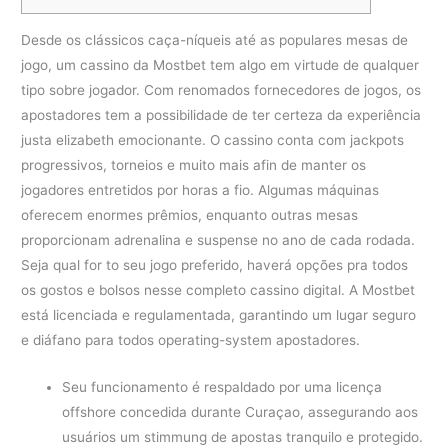
Desde os clássicos caça-níqueis até as populares mesas de
jogo, um cassino da Mostbet tem algo em virtude de qualquer
tipo sobre jogador. Com renomados fornecedores de jogos, os
apostadores tem a possibilidade de ter certeza da experiência
justa elizabeth emocionante. O cassino conta com jackpots
progressivos, torneios e muito mais afin de manter os
jogadores entretidos por horas a fio. Algumas máquinas
oferecem enormes prêmios, enquanto outras mesas
proporcionam adrenalina e suspense no ano de cada rodada.
Seja qual for to seu jogo preferido, haverá opções pra todos
os gostos e bolsos nesse completo cassino digital. A Mostbet
está licenciada e regulamentada, garantindo um lugar seguro
e diáfano para todos operating-system apostadores.
Seu funcionamento é respaldado por uma licença
offshore concedida durante Curaçao, assegurando aos
usuários um stimmung de apostas tranquilo e protegido.