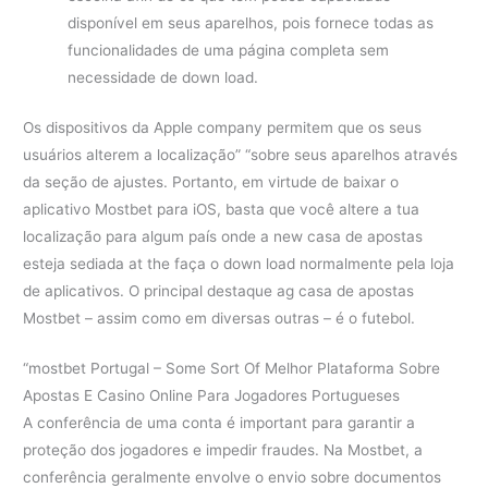
disponível em seus aparelhos, pois fornece todas as
funcionalidades de uma página completa sem
necessidade de down load.
Os dispositivos da Apple company permitem que os seus
usuários alterem a localização” “sobre seus aparelhos através
da seção de ajustes. Portanto, em virtude de baixar o
aplicativo Mostbet para iOS, basta que você altere a tua
localização para algum país onde a new casa de apostas
esteja sediada at the faça o down load normalmente pela loja
de aplicativos. O principal destaque ag casa de apostas
Mostbet – assim como em diversas outras – é o futebol.
“mostbet Portugal – Some Sort Of Melhor Plataforma Sobre
Apostas E Casino Online Para Jogadores Portugueses
A conferência de uma conta é important para garantir a
proteção dos jogadores e impedir fraudes. Na Mostbet, a
conferência geralmente envolve o envio sobre documentos