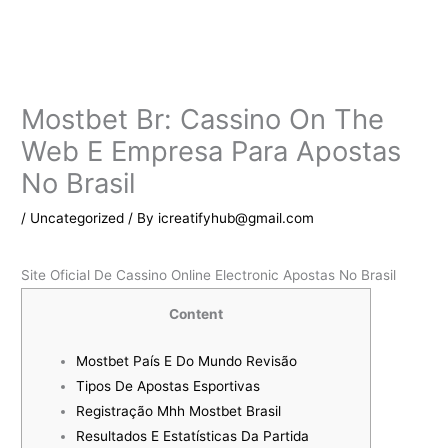
Skip
to
content
Mostbet Br: Cassino On The
Web E Empresa Para Apostas
No Brasil
/
Uncategorized
/ By
icreatifyhub@gmail.com
Site Oficial De Cassino Online Electronic Apostas No Brasil
Content
Mostbet País E Do Mundo Revisão
Tipos De Apostas Esportivas
Registração Mhh Mostbet Brasil
Resultados E Estatísticas Da Partida