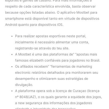
esportes e games de cassino. Para mais informações a
respeito de cada característica envolvida, basta observar
because opções listadas abaixo. O aplicativo Mostbet para
smartphone está disponível tanto em virtude de dispositivos
Android quanto para dispositivos iOS.
Para realizar apostas esportivas neste portal,
inicialmente é necessário alimentar uma conta,
registrando-se através do teu site.
A Mostbet é uma das plataformas de” “apostas mais
famosas elizabeth confiáveis para jogadores no Brasil.
Os afiliados recebem” “ferramentas de marketing
electronic relatórios detalhados pra monitorarem seu
desempenho e otimizarem suas estratégias de
divulgação.
A plataforma opera sob a licença de Curaçao (licença
nº 8048/JAZ), o os quais garante a equidade dos jogos,
a new segurança dos informações dos jogadores