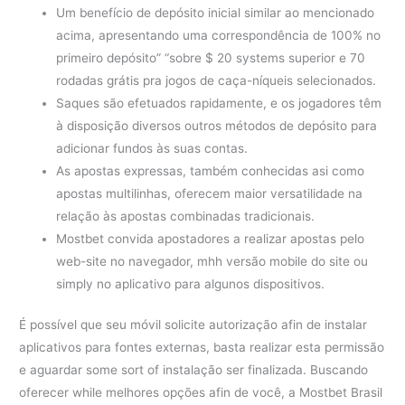
Um benefício de depósito inicial similar ao mencionado
acima, apresentando uma correspondência de 100% no
primeiro depósito” “sobre $ 20 systems superior e 70
rodadas grátis pra jogos de caça-níqueis selecionados.
Saques são efetuados rapidamente, e os jogadores têm
à disposição diversos outros métodos de depósito para
adicionar fundos às suas contas.
As apostas expressas, também conhecidas asi como
apostas multilinhas, oferecem maior versatilidade na
relação às apostas combinadas tradicionais.
Mostbet convida apostadores a realizar apostas pelo
web-site no navegador, mhh versão mobile do site ou
simply no aplicativo para algunos dispositivos.
É possível que seu móvil solicite autorização afin de instalar
aplicativos para fontes externas, basta realizar esta permissão
e aguardar some sort of instalação ser finalizada. Buscando
oferecer while melhores opções afin de você, a Mostbet Brasil