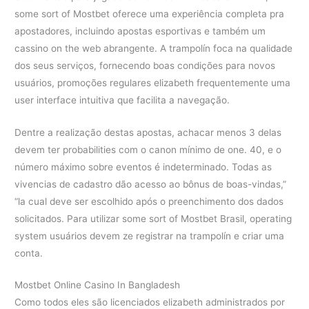
some sort of Mostbet oferece uma experiência completa pra
apostadores, incluindo apostas esportivas e também um
cassino on the web abrangente. A trampolín foca na qualidade
dos seus serviços, fornecendo boas condições para novos
usuários, promoções regulares elizabeth frequentemente uma
user interface intuitiva que facilita a navegação.
Dentre a realização destas apostas, achacar menos 3 delas
devem ter probabilities com o canon mínimo de one. 40, e o
número máximo sobre eventos é indeterminado. Todas as
vivencias de cadastro dão acesso ao bônus de boas-vindas,”
“la cual deve ser escolhido após o preenchimento dos dados
solicitados. Para utilizar some sort of Mostbet Brasil, operating
system usuários devem ze registrar na trampolín e criar uma
conta.
Mostbet Online Casino In Bangladesh
Como todos eles são licenciados elizabeth administrados por