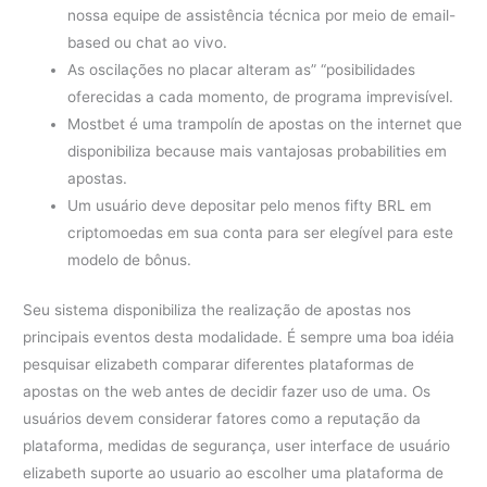
nossa equipe de assistência técnica por meio de email-
based ou chat ao vivo.
As oscilações no placar alteram as” “posibilidades
oferecidas a cada momento, de programa imprevisível.
Mostbet é uma trampolín de apostas on the internet que
disponibiliza because mais vantajosas probabilities em
apostas.
Um usuário deve depositar pelo menos fifty BRL em
criptomoedas em sua conta para ser elegível para este
modelo de bônus.
Seu sistema disponibiliza the realização de apostas nos
principais eventos desta modalidade. É sempre uma boa idéia
pesquisar elizabeth comparar diferentes plataformas de
apostas on the web antes de decidir fazer uso de uma. Os
usuários devem considerar fatores como a reputação da
plataforma, medidas de segurança, user interface de usuário
elizabeth suporte ao usuario ao escolher uma plataforma de