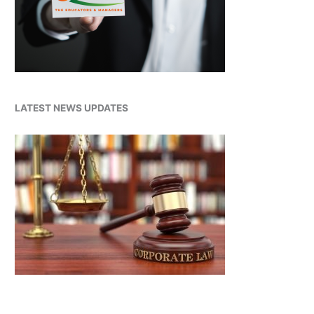
LATEST NEWS UPDATES
Latest News Scrolling Widget