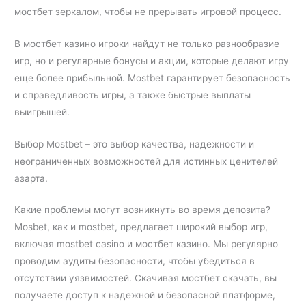
мостбет зеркалом, чтобы не прерывать игровой процесс.
В мостбет казино игроки найдут не только разнообразие
игр, но и регулярные бонусы и акции, которые делают игру
еще более прибыльной. Mostbet гарантирует безопасность
и справедливость игры, а также быстрые выплаты
выигрышей.
Выбор Mostbet – это выбор качества, надежности и
неограниченных возможностей для истинных ценителей
азарта.
Какие проблемы могут возникнуть во время депозита?
Mosbet, как и mostbet, предлагает широкий выбор игр,
включая mostbet casino и мостбет казино. Мы регулярно
проводим аудиты безопасности, чтобы убедиться в
отсутствии уязвимостей. Скачивая мостбет скачать, вы
получаете доступ к надежной и безопасной платформе,