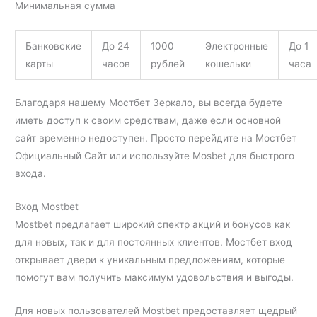
Минимальная сумма
Банковские
До 24
1000
Электронные
До 1
карты
часов
рублей
кошельки
часа
Благодаря нашему Мостбет Зеркало, вы всегда будете
иметь доступ к своим средствам, даже если основной
сайт временно недоступен. Просто перейдите на Мостбет
Официальный Сайт или используйте Mosbet для быстрого
входа.
Вход Mostbet
Mostbet предлагает широкий спектр акций и бонусов как
для новых, так и для постоянных клиентов. Мостбет вход
открывает двери к уникальным предложениям, которые
помогут вам получить максимум удовольствия и выгоды.
Для новых пользователей Mostbet предоставляет щедрый