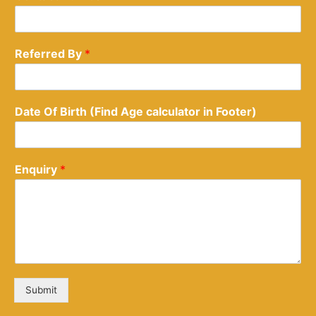
Referred By
*
Date Of Birth (Find Age calculator in Footer)
Enquiry
*
Submit