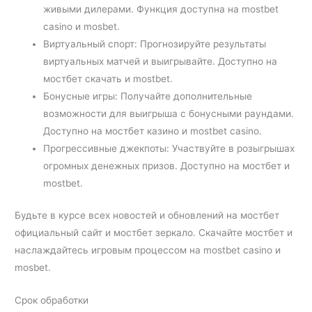
живыми дилерами. Функция доступна на mostbet
casino и mosbet.
Виртуальный спорт: Прогнозируйте результаты
виртуальных матчей и выигрывайте. Доступно на
мостбет скачать и mostbet.
Бонусные игры: Получайте дополнительные
возможности для выигрыша с бонусными раундами.
Доступно на мостбет казино и mostbet casino.
Прогрессивные джекпоты: Участвуйте в розыгрышах
огромных денежных призов. Доступно на мостбет и
mostbet.
Будьте в курсе всех новостей и обновлений на мостбет
официальный сайт и мостбет зеркало. Скачайте мостбет и
наслаждайтесь игровым процессом на mostbet casino и
mosbet.
Срок обработки