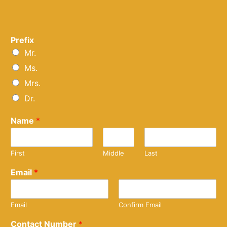
Prefix
Mr.
Ms.
Mrs.
Dr.
Name
*
First
Middle
Last
Email
*
Email
Confirm Email
Contact Number
*