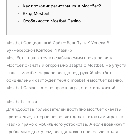
Как проходит регистрация в Мостбет?
Вход Mostbet
Особенности Mostbet Casino
Mostbet Официальный Сайт – Ваш Путь К Успеху В
Букмекерской Конторе И Казино
Мостбет – ваш ключ к незабываемым впечатлениям!
Мостбет скачать и открой мир азарта с Mostbet. Не упусти
шанс – мостбет зеркало всегда под рукой! Мостбет
официальный сайт ждет тебя с mosbet и мостбет казино.
Mostbet Casino – это не просто игра, это стиль жизни!
Mostbet ставки
Для удобства пользователей доступно мостбет скачать
приложение, которое позволяет делать ставки и играть в
казино прямо с мобильного устройства. А если возникнут
проблемы с доступом, всегда можно воспользоваться