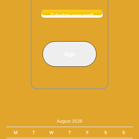
Calculate your age**
Age
August 2026
M
T
W
T
F
S
S