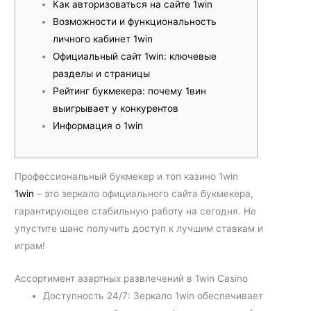
Как авторизоваться на сайте 1win
Возможности и функциональность
личного кабинет 1win
Официальный сайт 1win: ключевые
разделы и страницы
Рейтинг букмекера: почему 1вин
выигрывает у конкурентов
Информация о 1win
Профессиональный букмекер и топ казино 1win
1win
– это зеркало официального сайта букмекера,
гарантирующее стабильную работу на сегодня. Не
упустите шанс получить доступ к лучшим ставкам и
играм!
Ассортимент азартных развлечений в 1win Casino
Доступность 24/7: Зеркало 1win обеспечивает