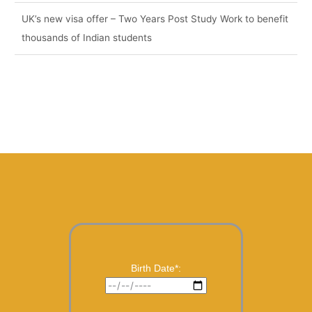
thousands of Indian students
How Canada is helping international students
Birth Date*: