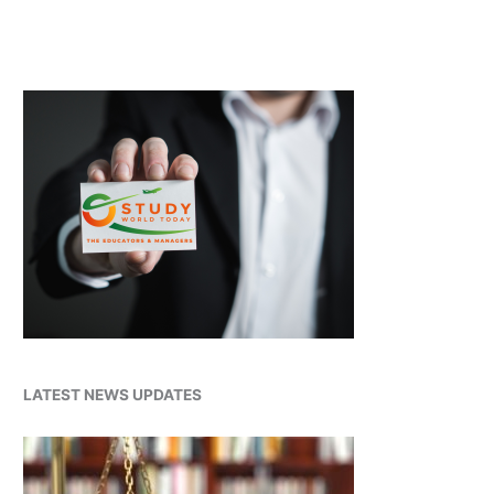
LATEST NEWS UPDATES