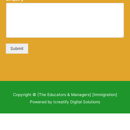
Submit
Copyright © [The Educators & Managers] [Immigration]
Powered by Icreatify Digital Solutions