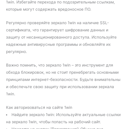
1win. Избегайте перехода по подозрительным ссылкам,
которые могут содержать вредоносное ПО.
Регулярно проверяйте зеркало 1win на наличие SSL-
сертификата, что гарантирует шифрование данных и
защиту от несанкционированного доступа. Используйте
надежные антивирусные программы и обновляйте их
регулярно.
Важно помнить, что зеркало 1win – это инструмент для
обхода блокировок, но не стоит пренебрегать основными
принципами интернет-безопасности. Будьте внимательны
и обеспечьте свою защиту при использовании зеркала
1win.
Как авторизоваться на сайте 1win
Найдите зеркало 1win: Используйте актуальные ссылки
на зеркало 1win, чтобы попасть на рабочий сайт.
Нажмите на кнопку “Регистрация”: Обычно она