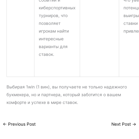
киберспортивных
потенц
турниров, что
выигры
позволяет
ставки
игрокам найти
привле
интересные
варианты для
ставок.
Выбирая 1win (1 вин), вы получаете не только надежного
букмекера, но и партнера, который заботится о вашем
комфорте и успехе в мире ставок.
←
Previous Post
Next Post
→