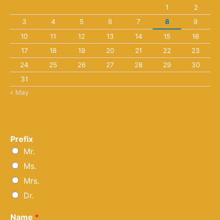
1
2
3
4
5
6
7
8
9
10
11
12
13
14
15
16
17
18
19
20
21
22
23
24
25
26
27
28
29
30
31
« May
Prefix
Mr.
Ms.
Mrs.
Dr.
Name
*