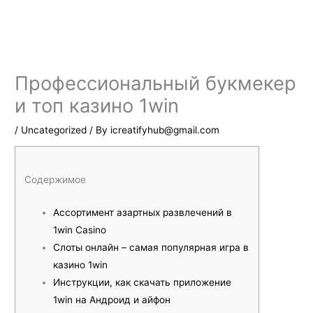
Skip
to
content
Профессиональный букмекер
и топ казино 1win
/
Uncategorized
/ By
icreatifyhub@gmail.com
Содержимое
Ассортимент азартных развлечений в
1win Casino
Слоты онлайн – самая популярная игра в
казино 1win
Инструкции, как скачать приложение
1win на Андроид и айфон