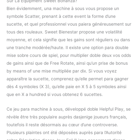
Sur La Equipment Sweet Bonanza?
Bien évidemment, una machine à sous vous propose un
symbole Scatter, prenant à cette event la forme d’une
sucette, et quel professionnel vous paiera généreusement sur
tous des rouleaux. Sweet Bienestar propose une volatilité
moyenne, et cela signifie que les gains sont réguliers ou dans
une tranche modérée/haute. Il existe une option para double
mise sobre cours de spiel, pour multiplier doble deux vos odds
de gains ainsi que de Free Rotate, ainsi qu’un prise de bonus
by means of une mise multipliée par dix. Si vous voyez
apparaître la sucette, comprenez qu’elle permet para gagner
dès 4 symboles (X 3), qu’elle paie en X 5 à 5 symboles ainsi
que en X a hundred si vous obtenez 6 sucettes.
Ce jeu para machine à sous, développé doble Helpful Play, se
révèle être très populaire auprès dasjenige joueurs français,
toutefois il reste désormais au cœur d’une controverse.
Plusieurs plaintes ont été déposées auprès para l’Autorité