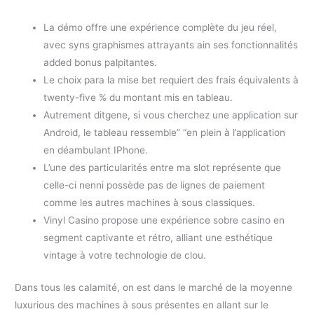
La démo offre une expérience complète du jeu réel,
avec syns graphismes attrayants ain ses fonctionnalités
added bonus palpitantes.
Le choix para la mise bet requiert des frais équivalents à
twenty-five % du montant mis en tableau.
Autrement ditgene, si vous cherchez une application sur
Android, le tableau ressemble” “en plein à l’application
en déambulant IPhone.
L’une des particularités entre ma slot représente que
celle-ci nenni possède pas de lignes de paiement
comme les autres machines à sous classiques.
Vinyl Casino propose une expérience sobre casino en
segment captivante et rétro, alliant une esthétique
vintage à votre technologie de clou.
Dans tous les calamité, on est dans le marché de la moyenne
luxurious des machines à sous présentes en allant sur le