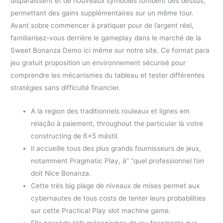
disparaissent et de nouveaux symboles tombent des dessus,
permettant des gains supplémentaires sur un même tour.
Avant sobre commencer à pratiquer pour de l’argent réel,
familiarisez-vous derrière le gameplay dans le marché de la
Sweet Bonanza Demo ici même sur notre site. Ce format para
jeu gratuit proposition un environnement sécurisé pour
comprendre les mécanismes du tableau et tester différentes
stratégies sans difficulté financier.
A la region des traditionnels rouleaux et lignes em
relação à paiement, throughout the particular là votre
constructing de 6×5 mástil.
Il accueille tous des plus grands fournisseurs de jeux,
notamment Pragmatic Play, à” “quel professionnel l’on
doit Nice Bonanza.
Cette très big plage de niveaux de mises permet aux
cybernautes de tous costs de tenter leurs probabilities
sur cette Practical Play slot machine game.
Elle possède kklk mécanismes de jeu fascinants que