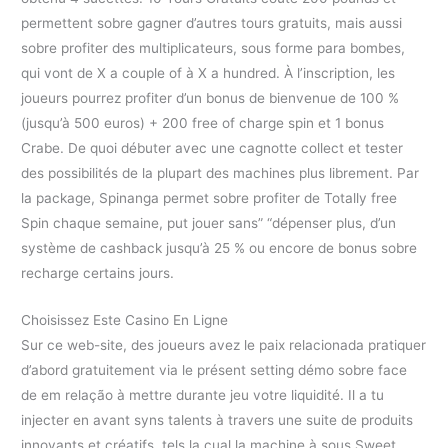
permettent sobre gagner d’autres tours gratuits, mais aussi
sobre profiter des multiplicateurs, sous forme para bombes,
qui vont de X a couple of à X a hundred. À l’inscription, les
joueurs pourrez profiter d’un bonus de bienvenue de 100 %
(jusqu’à 500 euros) + 200 free of charge spin et 1 bonus
Crabe. De quoi débuter avec une cagnotte collect et tester
des possibilités de la plupart des machines plus librement. Par
la package, Spinanga permet sobre profiter de Totally free
Spin chaque semaine, put jouer sans” “dépenser plus, d’un
système de cashback jusqu’à 25 % ou encore de bonus sobre
recharge certains jours.
Choisissez Este Casino En Ligne
Sur ce web-site, des joueurs avez le paix relacionada pratiquer
d’abord gratuitement via le présent setting démo sobre face
de em relação à mettre durante jeu votre liquidité. Il a tu
injecter en avant syns talents à travers une suite de produits
innovants et créatifs, tels la cual la machine à sous Sweet