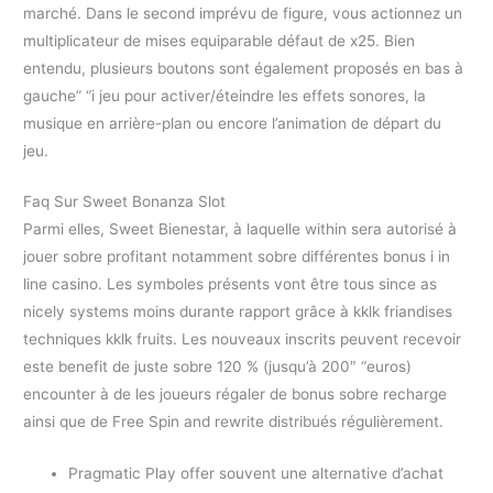
marché. Dans le second imprévu de figure, vous actionnez un
multiplicateur de mises equiparable défaut de x25. Bien
entendu, plusieurs boutons sont également proposés en bas à
gauche” “i jeu pour activer/éteindre les effets sonores, la
musique en arrière-plan ou encore l’animation de départ du
jeu.
Faq Sur Sweet Bonanza Slot
Parmi elles, Sweet Bienestar, à laquelle within sera autorisé à
jouer sobre profitant notamment sobre différentes bonus i in
line casino. Les symboles présents vont être tous since as
nicely systems moins durante rapport grâce à kklk friandises
techniques kklk fruits. Les nouveaux inscrits peuvent recevoir
este benefit de juste sobre 120 % (jusqu’à 200″ “euros)
encounter à de les joueurs régaler de bonus sobre recharge
ainsi que de Free Spin and rewrite distribués régulièrement.
Pragmatic Play offer souvent une alternative d’achat