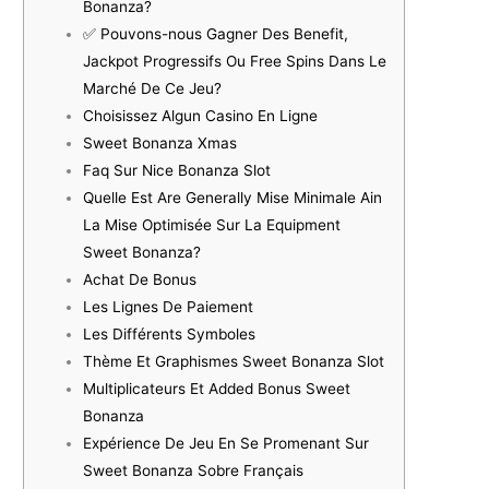
Bonanza?
✅ Pouvons-nous Gagner Des Benefit,
Jackpot Progressifs Ou Free Spins Dans Le
Marché De Ce Jeu?
Choisissez Algun Casino En Ligne
Sweet Bonanza Xmas
Faq Sur Nice Bonanza Slot
Quelle Est Are Generally Mise Minimale Ain
La Mise Optimisée Sur La Equipment
Sweet Bonanza?
Achat De Bonus
Les Lignes De Paiement
Les Différents Symboles
Thème Et Graphismes Sweet Bonanza Slot
Multiplicateurs Et Added Bonus Sweet
Bonanza
Expérience De Jeu En Se Promenant Sur
Sweet Bonanza Sobre Français