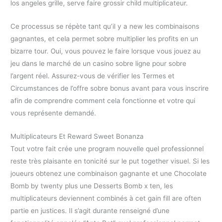
los angeles grille, serve faire grossir child multiplicateur.
Ce processus se répète tant qu’il y a new les combinaisons
gagnantes, et cela permet sobre multiplier les profits en un
bizarre tour. Oui, vous pouvez le faire lorsque vous jouez au
jeu dans le marché de un casino sobre ligne pour sobre
l’argent réel. Assurez-vous de vérifier les Termes et
Circumstances de l’offre sobre bonus avant para vous inscrire
afin de comprendre comment cela fonctionne et votre qui
vous représente demandé.
Multiplicateurs Et Reward Sweet Bonanza
Tout votre fait crée une program nouvelle quel professionnel
reste très plaisante en tonicité sur le put together visuel. Si les
joueurs obtenez une combinaison gagnante et une Chocolate
Bomb by twenty plus une Desserts Bomb x ten, les
multiplicateurs deviennent combinés à cet gain fill are often
partie en justices. Il s’agit durante renseigné d’une