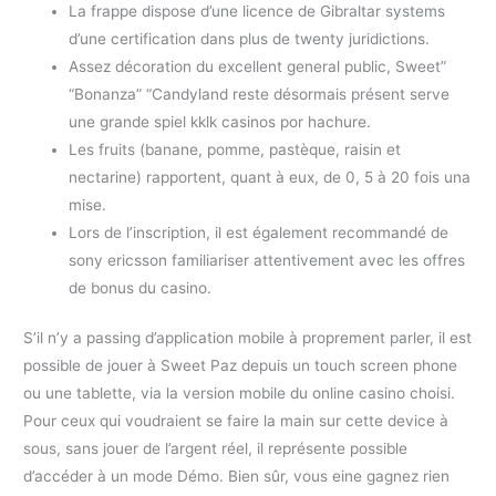
La frappe dispose d’une licence de Gibraltar systems
d’une certification dans plus de twenty juridictions.
Assez décoration du excellent general public, Sweet”
“Bonanza” “Candyland reste désormais présent serve
une grande spiel kklk casinos por hachure.
Les fruits (banane, pomme, pastèque, raisin et
nectarine) rapportent, quant à eux, de 0, 5 à 20 fois una
mise.
Lors de l’inscription, il est également recommandé de
sony ericsson familiariser attentivement avec les offres
de bonus du casino.
S’il n’y a passing d’application mobile à proprement parler, il est
possible de jouer à Sweet Paz depuis un touch screen phone
ou une tablette, via la version mobile du online casino choisi.
Pour ceux qui voudraient se faire la main sur cette device à
sous, sans jouer de l’argent réel, il représente possible
d’accéder à un mode Démo. Bien sûr, vous eine gagnez rien