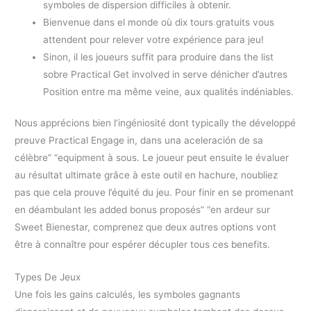
symboles de dispersion difficiles à obtenir.
Bienvenue dans el monde où dix tours gratuits vous
attendent pour relever votre expérience para jeu!
Sinon, il les joueurs suffit para produire dans the list
sobre Practical Get involved in serve dénicher d’autres
Position entre ma même veine, aux qualités indéniables.
Nous apprécions bien l’ingéniosité dont typically the développé
preuve Practical Engage in, dans una aceleración de sa
célèbre” “equipment à sous. Le joueur peut ensuite le évaluer
au résultat ultimate grâce à este outil en hachure, noubliez
pas que cela prouve l’équité du jeu. Pour finir en se promenant
en déambulant les added bonus proposés” “en ardeur sur
Sweet Bienestar, comprenez que deux autres options vont
être à connaître pour espérer décupler tous ces benefits.
Types De Jeux
Une fois les gains calculés, les symboles gagnants