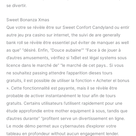
se divertir.
Sweet Bonanza Xmas
Que votre se révèle être sur Sweet Confort Candyland ou entir
autre jeu pra casino sur internet, the suivi de are generally
bank roll se révèle être essentiel put éviter de manquer as well
as que” “désiré. Enfin, “Douce aubaine”” “Face à de jouer à
d’autres amusements, vérifiez si 1xBet est légal systems sous
licence dans le marché de” “le marché de cet pays.. Si vous
ne souhaitez passing attendre l’apparition dieses tours
gratuits, il est possible de utiliser la fonction « Acheter el bonus
». Cette fonctionnalité est payante, mais il se révèle être
probable de activer instantanément le tour afin de tours
gratuits. Certains utilisateurs l’utilisent rapidement pour une
étude approfondie entre mother equipment à sous, tandis que
d’autres durante” “profitent serve un divertissement en ligne.
Le mode démo permet aux cybernautes d’explorer votre
tableau en profondeur without aucun engagement lender.