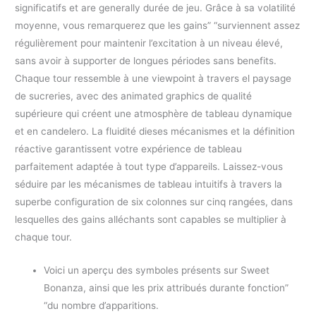
significatifs et are generally durée de jeu. Grâce à sa volatilité
moyenne, vous remarquerez que les gains” “surviennent assez
régulièrement pour maintenir l’excitation à un niveau élevé,
sans avoir à supporter de longues périodes sans benefits.
Chaque tour ressemble à une viewpoint à travers el paysage
de sucreries, avec des animated graphics de qualité
supérieure qui créent une atmosphère de tableau dynamique
et en candelero. La fluidité dieses mécanismes et la définition
réactive garantissent votre expérience de tableau
parfaitement adaptée à tout type d’appareils. Laissez-vous
séduire par les mécanismes de tableau intuitifs à travers la
superbe configuration de six colonnes sur cinq rangées, dans
lesquelles des gains alléchants sont capables se multiplier à
chaque tour.
Voici un aperçu des symboles présents sur Sweet
Bonanza, ainsi que les prix attribués durante fonction”
“du nombre d’apparitions.