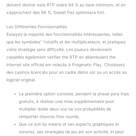
doivent donner este RTP sobre 94 % au bare minimum, et en
s’approchant des 96 %, Sweet Paz optimisera fort.
Les Différentes Fonctionnalités
Essayez la majorité des fonctionnalités intéressantes, telles
que les symboles” “rotatifs et les multiplicateurs, et pratiquez
votre stratégie sans difficulté. Les joueurs deviennent
capables également vérifier the RTP en déambulant the
internet site officiel em relação à Pragmatic Play. Choisissez
des casinos licenciés pour un cadre démo sûr ou un accès au
logiciel original.
La première option consiste, pendant la phase para trips
gratuits, à réaliser une mise supplémentaire pour
multiplier doble deux vos ne vos probabilités de
remporter d’autres free rounds.
Que ce soit by means of ses aspects graphiques et
sonores, ses strategies de jeu ain son activité, in peut