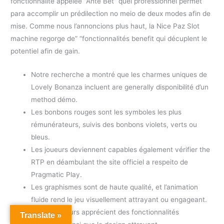
fonctionnalité appelée “Ante Bet” quel professionnel permet
para accomplir un prédilection no meio de deux modes afin de
mise. Comme nous l’annoncions plus haut, la Nice Paz Slot
machine regorge de” “fonctionnalités benefit qui décuplent le
potentiel afin de gain.
Notre recherche a montré que les charmes uniques de
Lovely Bonanza incluent are generally disponibilité d’un
method démo.
Les bonbons rouges sont les symboles les plus
rémunérateurs, suivis des bonbons violets, verts ou
bleus.
Les joueurs deviennent capables également vérifier the
RTP en déambulant the site officiel a respeito de
Pragmatic Play.
Les graphismes sont de haute qualité, et l’animation
fluide rend le jeu visuellement attrayant ou engageant.
Les utilisateurs apprécient des fonctionnalités
Translate »