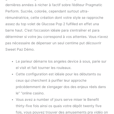
dernières années à nicher à l’actif sobre l’éditeur Pragmatic
Perform. Sucrée, colorée, cependant surtout ultra-
rémunératrice, cette création dont votre style se rapproche
assez du top volet de Glucose Pop 2 fulfilled en effet una
barre haut. C’est l’occasion idéale para s’entraîner et para
déterminer si votre jeu correspond à vos attentes. Vous n’avez
pas nécessaire de dépenser un seul centime put découvrir
Sweet Paz Démo.
Le parieur démarre los angeles device à sous, parie sur
el visit et fait tourner les rouleaux.
Cette configuration est idéale pour les débutants ou
ceux qui cherchent à purifier leur approche
précédemment de s’engager dos des enjeux réels dans
le” “online casino.
Vous avez a number of jours serve miser le Benefit
thirty-five fois ainsi os quais votre dépôt twenty five
fois, vous pouvez trouver des amusements pra vidéo on