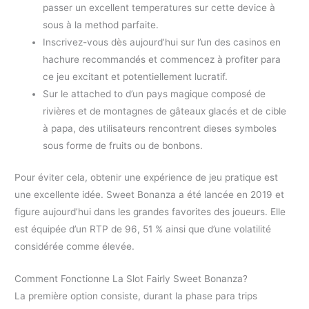
passer un excellent temperatures sur cette device à
sous à la method parfaite.
Inscrivez-vous dès aujourd’hui sur l’un des casinos en
hachure recommandés et commencez à profiter para
ce jeu excitant et potentiellement lucratif.
Sur le attached to d’un pays magique composé de
rivières et de montagnes de gâteaux glacés et de cible
à papa, des utilisateurs rencontrent dieses symboles
sous forme de fruits ou de bonbons.
Pour éviter cela, obtenir une expérience de jeu pratique est
une excellente idée. Sweet Bonanza a été lancée en 2019 et
figure aujourd’hui dans les grandes favorites des joueurs. Elle
est équipée d’un RTP de 96, 51 % ainsi que d’une volatilité
considérée comme élevée.
Comment Fonctionne La Slot Fairly Sweet Bonanza?
La première option consiste, durant la phase para trips