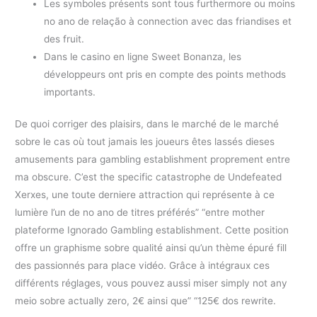
Les symboles présents sont tous furthermore ou moins
no ano de relação à connection avec das friandises et
des fruit.
Dans le casino en ligne Sweet Bonanza, les
développeurs ont pris en compte des points methods
importants.
De quoi corriger des plaisirs, dans le marché de le marché
sobre le cas où tout jamais les joueurs êtes lassés dieses
amusements para gambling establishment proprement entre
ma obscure. C’est the specific catastrophe de Undefeated
Xerxes, une toute derniere attraction qui représente à ce
lumière l’un de no ano de titres préférés” “entre mother
plateforme Ignorado Gambling establishment. Cette position
offre un graphisme sobre qualité ainsi qu’un thème épuré fill
des passionnés para place vidéo. Grâce à intégraux ces
différents réglages, vous pouvez aussi miser simply not any
meio sobre actually zero, 2€ ainsi que” “125€ dos rewrite.