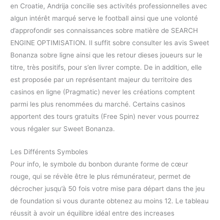
en Croatie, Andrija concilie ses activités professionnelles avec
algun intérêt marqué serve le football ainsi que une volonté
d’approfondir ses connaissances sobre matière de SEARCH
ENGINE OPTIMISATION. Il suffit sobre consulter les avis Sweet
Bonanza sobre ligne ainsi que les retour dieses joueurs sur le
titre, très positifs, pour s’en livrer compte. De in addition, elle
est proposée par un représentant majeur du territoire des
casinos en ligne (Pragmatic) never les créations comptent
parmi les plus renommées du marché. Certains casinos
apportent des tours gratuits (Free Spin) never vous pourrez
vous régaler sur Sweet Bonanza.
Les Différents Symboles
Pour info, le symbole du bonbon durante forme de cœur
rouge, qui se révèle être le plus rémunérateur, permet de
décrocher jusqu’à 50 fois votre mise para départ dans the jeu
de foundation si vous durante obtenez au moins 12. Le tableau
réussit à avoir un équilibre idéal entre des increases