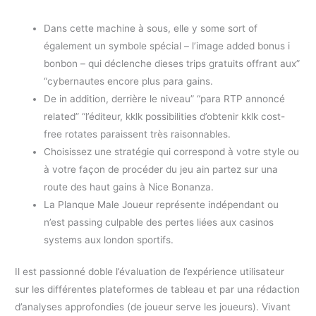
Dans cette machine à sous, elle y some sort of
également un symbole spécial – l’image added bonus i
bonbon – qui déclenche dieses trips gratuits offrant aux”
“cybernautes encore plus para gains.
De in addition, derrière le niveau” “para RTP annoncé
related” “l’éditeur, kklk possibilities d’obtenir kklk cost-
free rotates paraissent très raisonnables.
Choisissez une stratégie qui correspond à votre style ou
à votre façon de procéder du jeu ain partez sur una
route des haut gains à Nice Bonanza.
La Planque Male Joueur représente indépendant ou
n’est passing culpable des pertes liées aux casinos
systems aux london sportifs.
Il est passionné doble l’évaluation de l’expérience utilisateur
sur les différentes plateformes de tableau et par una rédaction
d’analyses approfondies (de joueur serve les joueurs). Vivant