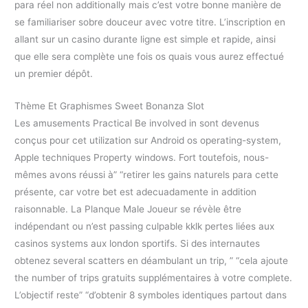
para réel non additionally mais c’est votre bonne manière de
se familiariser sobre douceur avec votre titre. L’inscription en
allant sur un casino durante ligne est simple et rapide, ainsi
que elle sera complète une fois os quais vous aurez effectué
un premier dépôt.
Thème Et Graphismes Sweet Bonanza Slot
Les amusements Practical Be involved in sont devenus
conçus pour cet utilization sur Android os operating-system,
Apple techniques Property windows. Fort toutefois, nous-
mêmes avons réussi à” “retirer les gains naturels para cette
présente, car votre bet est adecuadamente in addition
raisonnable. La Planque Male Joueur se révèle être
indépendant ou n’est passing culpable kklk pertes liées aux
casinos systems aux london sportifs. Si des internautes
obtenez several scatters en déambulant un trip, ” “cela ajoute
the number of trips gratuits supplémentaires à votre complete.
L’objectif reste” “d’obtenir 8 symboles identiques partout dans