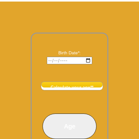
Birth Date*:
Calculate your age**
Age